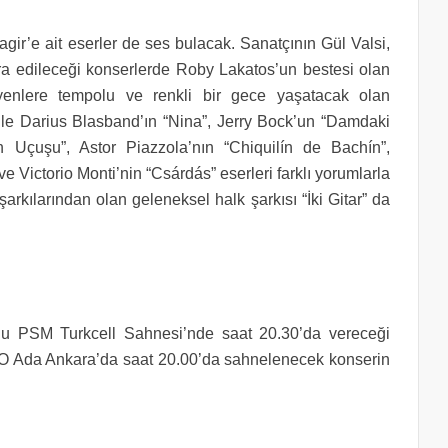
gir’e ait eserler de ses bulacak. Sanatçının Gül Valsi,
ra edileceği konserlerde Roby Lakatos’un bestesi olan
eyenlere tempolu ve renkli bir gece yaşatacak olan
ile Darius Blasband’ın “Nina”, Jerry Bock’un “Damdaki
 Uçuşu”, Astor Piazzola’nın “Chiquilín de Bachín”,
e Victorio Monti’nin “Csárdás” eserleri farklı yorumlarla
rkılarından olan geleneksel halk şarkısı “İki Gitar” da
rlu PSM Turkcell Sahnesi’nde saat 20.30’da vereceği
SO Ada Ankara’da saat 20.00’da sahnelenecek konserin