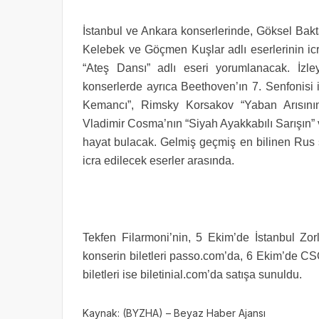
İstanbul ve Ankara konserlerinde, Göksel Bakta
Kelebek ve Göçmen Kuşlar adlı eserlerinin ic
“Ateş Dansı” adlı eseri yorumlanacak. İzl
konserlerde ayrıca Beethoven’ın 7. Senfonisi 
Kemancı”, Rimsky Korsakov “Yaban Arısının
Vladimir Cosma’nın “Siyah Ayakkabılı Sarışın” v
hayat bulacak. Gelmiş geçmiş en bilinen Rus şa
icra edilecek eserler arasında.
Tekfen Filarmoni’nin, 5 Ekim’de İstanbul Zo
konserin biletleri passo.com’da, 6 Ekim’de C
biletleri ise biletinial.com’da satışa sunuldu.
Kaynak: (BYZHA) – Beyaz Haber Ajansı