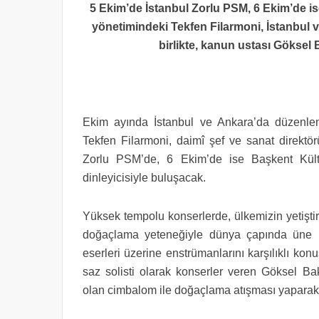
5 Ekim’de İstanbul Zorlu PSM, 6 Ekim’de 
yönetimindeki Tekfen Filarmoni, İstanbul
birlikte, kanun ustası Göksel B
Ekim ayında İstanbul ve Ankara’da düzenlen
Tekfen Filarmoni, daimî şef ve sanat direkt
Zorlu PSM’de, 6 Ekim’de ise Başkent Kül
dinleyicisiyle buluşacak.
Yüksek tempolu konserlerde, ülkemizin yetiştir
doğaçlama yeteneğiyle dünya çapında üne 
eserleri üzerine enstrümanlarını karşılıklı kon
saz solisti olarak konserler veren
Göksel Bak
olan cimbalom ile doğaçlama atışması yaparak, 