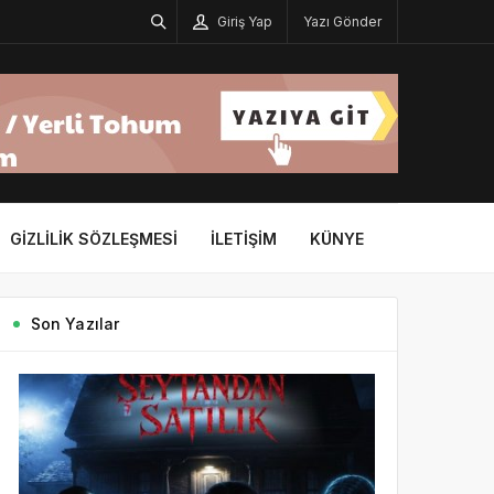
Giriş Yap
Yazı Gönder
GIZLILIK SÖZLEŞMESI
İLETIŞIM
KÜNYE
Son Yazılar