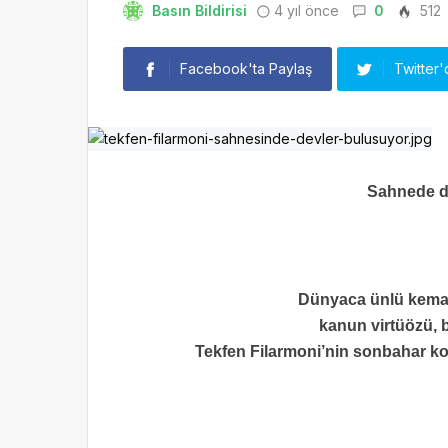
Basın Bildirisi
4 yıl önce
0
512
Facebook'ta Paylaş
Twitter'
Sahnede d
Dünyaca ünlü keman
kanun virtüözü, 
Tekfen Filarmoni’nin sonbahar kons