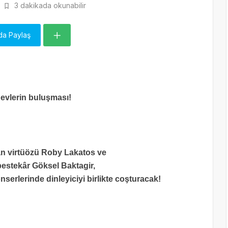
3 dakikada okunabilir
da Paylaş
evlerin buluşması!
 virtüözü Roby Lakatos ve
bestekâr Göksel Baktagir,
erlerinde dinleyiciyi birlikte coşturacak!