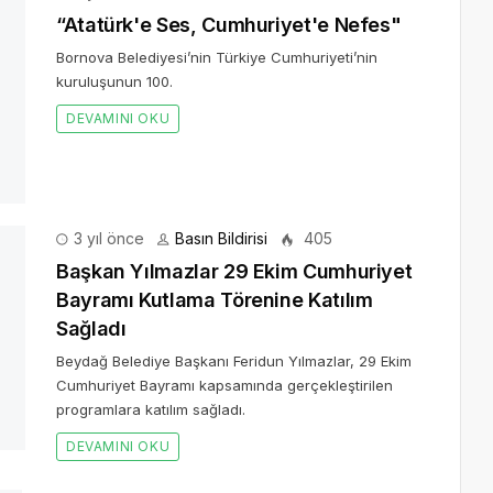
unun 100.
3 yıl önce
Basın Bildirisi
405
yramı Kutlama Törenine Katılım Sağladı
umhuriyet Bayramı kapsamında gerçekleştirilen programlara
4 yıl önce
Basın Bildirisi
494
ası sonuçlandı
kü ve Şiir Yarışması’nda “Yetiş Umay Ana” isimli eseriyle Esra
ler Kalem şiir dalında birinci oldu.