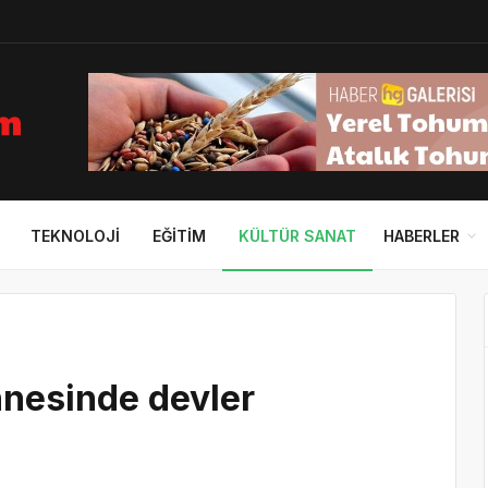
TEKNOLOJI
EĞITIM
KÜLTÜR SANAT
HABERLER
hnesinde devler