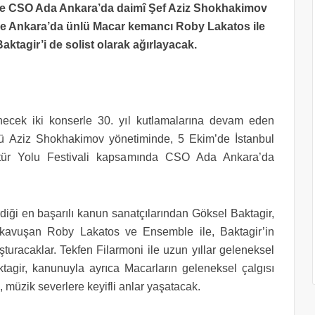
ise CSO Ada Ankara’da daimî Şef Aziz Shokhakimov
 ve Ankara’da ünlü Macar kemancı Roby Lakatos ile
aktagir’i de solist olarak ağırlayacak.
ecek iki konserle 30. yıl kutlamalarına devam eden
örü Aziz Shokhakimov yönetiminde, 5 Ekim’de İstanbul
tür Yolu Festivali kapsamında CSO Ada Ankara’da
diği en başarılı kanun sanatçılarından Göksel Baktagir,
kavuşan Roby Lakatos ve Ensemble ile, Baktagir’in
uşturacaklar.
Tekfen Filarmoni ile uzun yıllar geleneksel
tagir, kanunuyla ayrıca Macarların geleneksel çalgısı
müzik severlere keyifli anlar yaşatacak.