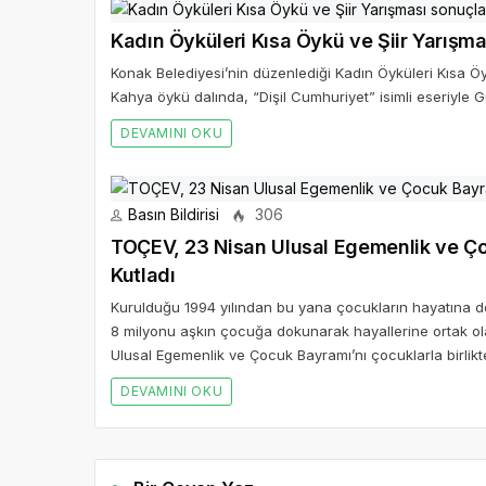
Basın Bildirisi
306
TOÇEV, 23 Nisan Ulusal Egemenlik ve Ço
Kutladı
Kurulduğu 1994 yılından bu yana çocukların hayatına 
8 milyonu aşkın çocuğa dokunarak hayallerine ortak ol
Ulusal Egemenlik ve Çocuk Bayramı’nı çocuklarla birlikt
DEVAMINI OKU
Bir Cevap Yaz
E-posta hesabınız yayımlanmayacak. Gerekli alanlar iş
BIR YORUM YAZ