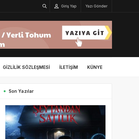
Giriş Yap
Yazı Gönder
GIZLILIK SÖZLEŞMESI
İLETIŞIM
KÜNYE
Son Yazılar