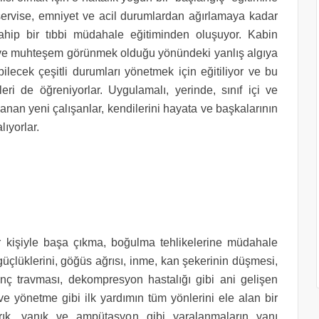
servise, emniyet ve acil durumlardan ağırlamaya kadar
ahip bir tıbbi müdahale eğitiminden oluşuyor. Kabin
k ve muhteşem görünmek olduğu yönündeki yanlış algıya
ecek çeşitli durumları yönetmek için eğitiliyor ve bu
i de öğreniyorlar. Uygulamalı, yerinde, sınıf içi ve
lanan yeni çalışanlar, kendilerini hayata ve başkalarının
lıyorlar.
ir kişiyle başa çıkma, boğulma tehlikelerine müdahale
üçlüklerini, göğüs ağrısı, inme, kan şekerinin düşmesi,
ınç travması, dekompresyon hastalığı gibi ani gelişen
ve yönetme gibi ilk yardımın tüm yönlerini ele alan bir
kırık, yanık ve ampütasyon gibi yaralanmaların yanı