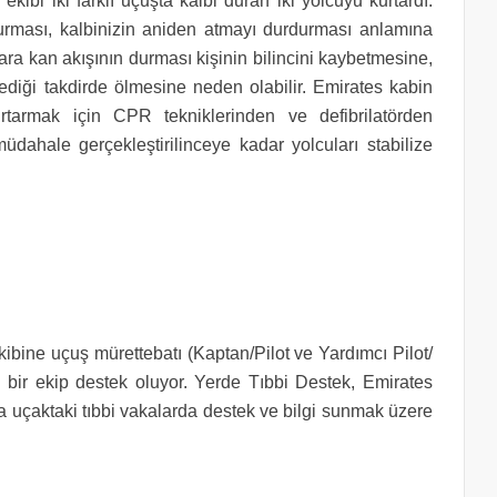
i iki farklı uçuşta kalbi duran iki yolcuyu kurtardı.
durması, kalbinizin aniden atmayı durdurması anlamına
lara kan akışının durması kişinin bilincini kaybetmesine,
iği takdirde ölmesine neden olabilir. Emirates kabin
urtarmak için CPR tekniklerinden ve defibrilatörden
müdahale gerçekleştirilinceye kadar yolcuları stabilize
kibine uçuş mürettebatı (Kaptan/Pilot ve Yardımcı Pilot/
en bir ekip destek oluyor. Yerde Tıbbi Destek, Emirates
 uçaktaki tıbbi vakalarda destek ve bilgi sunmak üzere