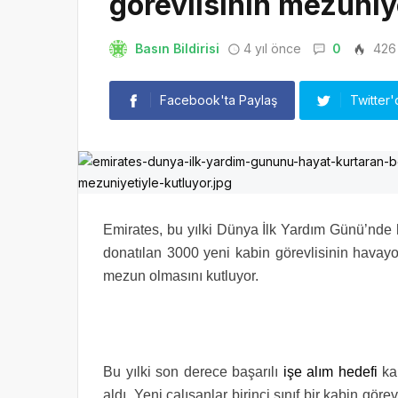
görevlisinin mezuniy
Basın Bildirisi
4 yıl önce
0
426
Facebook'ta Paylaş
Twitter'
Emirates, bu yılki Dünya İlk Yardım Günü’nde h
donatılan 3000 yeni kabin görevlisinin havayo
mezun olmasını kutluyor.
Bu yılki son derece başarılı
işe alım hedefi
ka
aldı. Yeni çalışanlar birinci sınıf bir kabin göre