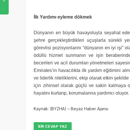
İlk Yardımı eyleme dökmek
Dünyanın en büyük havayoluyla seyahat eden 
şehre gerçekleştirdikleri uçuşlarla sürekli y
görevlisi pozisyonlarını “dünyanın en iyi işi” o
ödüllü hizmet sunmanın ve işin beraberind
becerileri ve acil durumları yönetmeleri sayesi
Emirates’in havacılıkta ilk yardım eğitimini almış
ve liderlik niteliklerini, ekip olarak etkin şekild
için zihinsel olarak güçlü ve sakin kalmaya o
hayatını kurtarıp, korumalarına yardımcı oluyor
Kaynak: (BYZHA) – Beyaz Haber Ajansı
BIR CEVAP YAZ