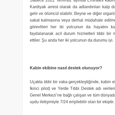
Sadece 2022 Temmuz ayında Emirates kabin ekib
Kardiyak arrest olarak da adlandırılan kalp 
gelir ve ölümcül olabilir. Beyne ve diğer organ
sakat kalmasına veya derhal müdahale edilmed
görevlileri her iki yolcunun da hayatını k
faydalanarak acil durum hizmetleri tıbbi bir 
ettiler. Şu anda her iki yolcunun da durumu iyi.
Kabin ekibine nasıl destek olunuyor?
Uçakta tıbbi bir vaka gerçekleştiğinde, kabin e
İkinci pilot) ve Yerde Tıbbi Destek adı veril
Genel Merkezi’ne bağlı çalışan ve tüm dünyada
uydu iletişimiyle 7/24 erişilebilir olan bir ekiptir.