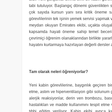
tabi tutuluyor. Başlangıç dönemi güvenlikten 
çok sayıda kursun yanı sıra kritik öneme s
görevlilerinin tek işinin yemek servisi yapma
meydan okuyan Emirates ekibi, uçakta oluşabil
kapsamda hayati öneme sahip temel beceriler
çevrimiçi öğrenim olanaklarından birlikte yarar
hayatını kurtarmaya hazırlayan değerli dersler a
Tam olarak neleri öğreniyorlar?
Yeni kabin görevlilerine, baygınlık geçiren b
etme, astım ve hiperventilasyon gibi solunum g
alerjik reaksiyonlar, derin ven trombozu, bas
hastalıkları ve madde kullanımını tespit etme 
tıbbi eğitim veriliyor. Kabin ekibi ayrıca 