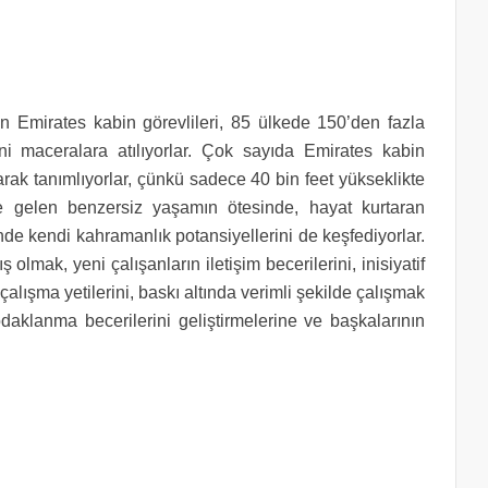
Emirates kabin görevlileri, 85 ülkede 150’den fazla
eni maceralara atılıyorlar. Çok sayıda Emirates kabin
larak tanımlıyorlar, çünkü sadece 40 bin feet yükseklikte
e gelen benzersiz yaşamın ötesinde, hayat kurtaran
nde kendi kahramanlık potansiyellerini de keşfediyorlar.
 olmak, yeni çalışanların iletişim becerilerini, inisiyatif
e çalışma yetilerini, baskı altında verimli şekilde çalışmak
daklanma becerilerini geliştirmelerine ve başkalarının
.