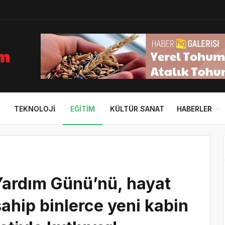
TEKNOLOJI
EĞITIM
KÜLTÜR SANAT
HABERLER
Yardım Günü’nü, hayat
sahip binlerce yeni kabin