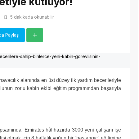
etiyle kutluyor!
5 dakikada okunabilir
da Paylaş
avacılık alanında en üst düzey ilk yardım becerileriyle
lunun zorlu kabin ekibi eğitim programından başarıyla
psamında, Emirates hâlihazırda 3000 yeni çalışanı işe
vlisi olmak için 8 haftalık yoğun bir “başlangıç” eğitimine