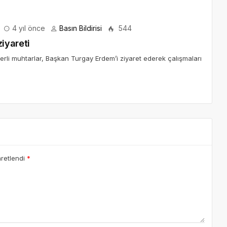
4 yıl önce
Basın Bildirisi
544
iyareti
üferli muhtarlar, Başkan Turgay Erdem’i ziyaret ederek çalışmaları
aretlendi
*