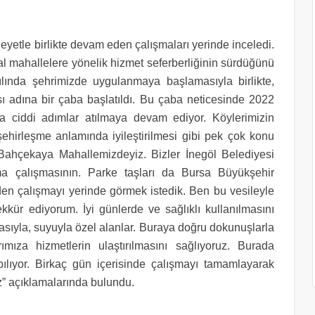
yetle birlikte devam eden çalışmaları yerinde inceledi.
l mahallelere yönelik hizmet seferberliğinin sürdüğünü
ında şehrimizde uygulanmaya başlamasıyla birlikte,
ı adına bir çaba başlatıldı. Bu çaba neticesinde 2022
da ciddi adımlar atılmaya devam ediyor. Köylerimizin
ehirleşme anlamında iyileştirilmesi gibi pek çok konu
 Bahçekaya Mahallemizdeyiz. Bizler İnegöl Belediyesi
ama çalışmasının. Parke taşları da Bursa Büyükşehir
en çalışmayı yerinde görmek istedik. Ben bu vesileyle
ür ediyorum. İyi günlerde ve sağlıklı kullanılmasını
vasıyla, suyuyla özel alanlar. Buraya doğru dokunuşlarla
ımıza hizmetlerin ulaştırılmasını sağlıyoruz. Burada
lıyor. Birkaç gün içerisinde çalışmayı tamamlayarak
” açıklamalarında bulundu.