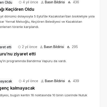
4 yıl önce
Basın Bildirisi
436
ağı Keçiören Oldu
 dönümü dolayısıyla 5 Eylül’de Kazakistan’dan bisikletiyle yola
ar Yernat Melsoğlu, Keçiören Belediyesi ve Kazakistan
nlenen törenle karşılandı.
2 yıl önce
Basın Bildirisi
295
u’nu ziyaret etti
gay’ın programında Bandırma Vapuru da vardı.
4 yıl önce
Basın Bildirisi
439
 genç kalmayacak
ediyesi, bugün kentin 16 noktasında 10 binin üzerinde Nutuk