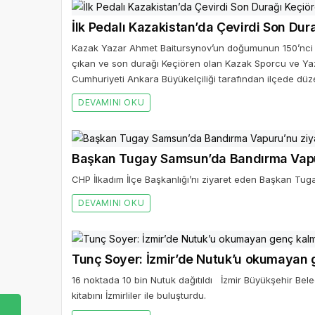
İlk Pedalı Kazakistan’da Çevirdi Son Dur
Kazak Yazar Ahmet Baitursynov’un doğumunun 150’nci yıl
çıkan ve son durağı Keçiören olan Kazak Sporcu ve Yaz
Cumhuriyeti Ankara Büyükelçiliği tarafından ilçede düze
DEVAMINI OKU
Başkan Tugay Samsun’da Bandırma Vapur
CHP İlkadım İlçe Başkanlığı’nı ziyaret eden Başkan Tu
DEVAMINI OKU
Tunç Soyer: İzmir’de Nutuk’u okumayan
16 noktada 10 bin Nutuk dağıtıldı İzmir Büyükşehir Bel
kitabını İzmirliler ile buluşturdu.