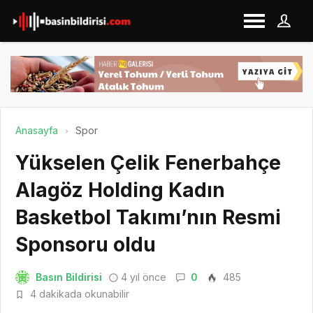
Anasayfa
Spor
Yükselen Çelik Fenerbahçe
Alagöz Holding Kadın
Basketbol Takımı’nın Resmi
Sponsoru oldu
Basın Bildirisi
4 yıl önce
0
485
4 dakikada okunabilir