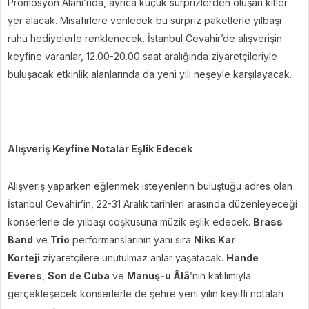
Promosyon Alanı’nda, ayrıca küçük sürprizlerden oluşan kitler
yer alacak. Misafirlere verilecek bu sürpriz paketlerle yılbaşı
ruhu hediyelerle renklenecek. İstanbul Cevahir’de alışverişin
keyfine varanlar, 12.00-20.00 saat aralığında ziyaretçileriyle
buluşacak etkinlik alanlarında da yeni yılı neşeyle karşılayacak.
Alışveriş Keyfine Notalar Eşlik Edecek
Alışveriş yaparken eğlenmek isteyenlerin buluştuğu adres olan
İstanbul Cevahir’in, 22-31 Aralık tarihleri arasında düzenleyeceği
konserlerle de yılbaşı coşkusuna müzik eşlik edecek.
Brass
Band
ve
Trio
performanslarının yanı sıra
Niks Kar
Korteji
ziyaretçilere unutulmaz anlar yaşatacak.
Hande
Everes
,
Son de Cuba
ve
Manuş-u Âlâ
’nın katılımıyla
gerçekleşecek konserlerle de şehre yeni yılın keyifli notaları