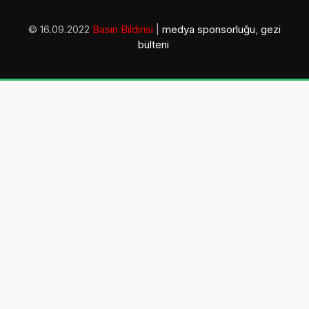
© 16.09.2022
Basın Bildirisi
|
medya sponsorluğu
,
gezi
bülteni