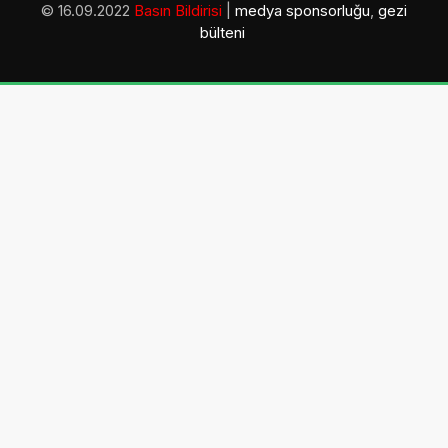
© 16.09.2022
Basın Bildirisi
|
medya sponsorluğu
,
gezi
bülteni