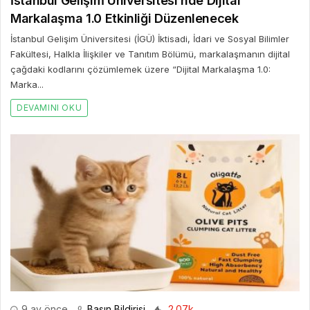
İstanbul Gelişim Üniversitesi’nde Dijital
Markalaşma 1.0 Etkinliği Düzenlenecek
İstanbul Gelişim Üniversitesi (İGÜ) İktisadi, İdari ve Sosyal Bilimler
Fakültesi, Halkla İlişkiler ve Tanıtım Bölümü, markalaşmanın dijital
çağdaki kodlarını çözümlemek üzere “Dijital Markalaşma 1.0:
Marka...
DEVAMINI OKU
9 ay önce
Basın Bildirisi
2.07k