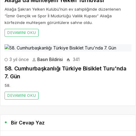
Aliağa'da Muhteşem Yelken Turnuvası
Aliağa Şakran Yelken Kulübü’nün ev sahipliğinde düzenlenen
“İzmir Gençlik ve Spor İl Müdürlüğü Valilik Kupası” Aliağa
körfezinde muhteşem görüntülere sahne oldu.
DEVAMINI OKU
3 yıl önce
Basın Bildirisi
341
58. Cumhurbaşkanlığı Türkiye Bisiklet Turu'nda
7. Gün
58.
DEVAMINI OKU
Bir Cevap Yaz