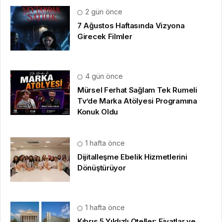
2 gün önce
7 Ağustos Haftasında Vizyona
Girecek Filmler
4 gün önce
Mürsel Ferhat Sağlam Tek Rumeli
Tv’de Marka Atölyesi Programına
Konuk Oldu
1 hafta önce
Dijitalleşme Ebelik Hizmetlerini
Dönüştürüyor
1 hafta önce
Kıbrıs 5 Yıldızlı Oteller: Fiyatlar ve