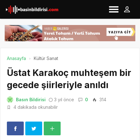
Anasayfa
Kültür Sanat
Üstat Karakoç muhteşem bir
gecede şiirleriyle anıldı
Basın Bildirisi
3 yıl önce
0
314
4 dakikada okunabilir