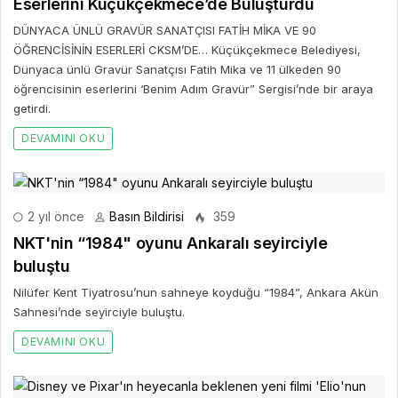
Eserlerini Küçükçekmece’de Buluşturdu
DÜNYACA ÜNLÜ GRAVÜR SANATÇISI FATİH MİKA VE 90
ÖĞRENCİSİNİN ESERLERİ CKSM’DE… Küçükçekmece Belediyesi,
Dünyaca ünlü Gravür Sanatçısı Fatih Mika ve 11 ülkeden 90
öğrencisinin eserlerini ‘Benim Adım Gravür” Sergisi’nde bir araya
getirdi.
DEVAMINI OKU
2 yıl önce
Basın Bildirisi
359
NKT'nin “1984" oyunu Ankaralı seyirciyle
buluştu
Nilüfer Kent Tiyatrosu’nun sahneye koyduğu “1984”, Ankara Akün
Sahnesi’nde seyirciyle buluştu.
DEVAMINI OKU