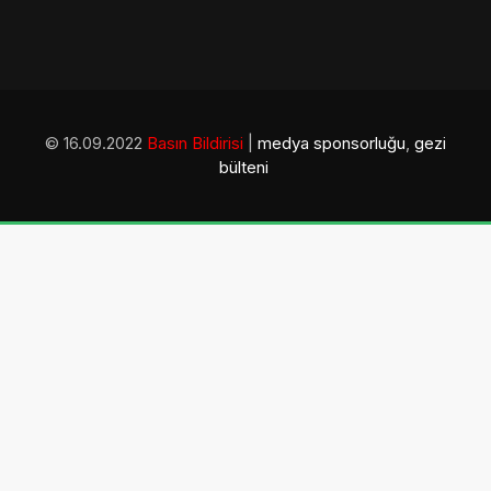
© 16.09.2022
Basın Bildirisi
|
medya sponsorluğu
,
gezi
bülteni