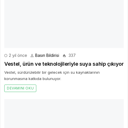
Vestel, ürün ve teknolojileriyle suya sahip çıkıyor
Vestel, sürdürülebilir bir gelecek için su kaynaklarının
korunmasına katkıda bulunuyor.
DEVAMINI OKU
4 yıl önce
Basın Bildirisi
447
Zeytin zeytinyağı sektörü 2022/23 sezonunu