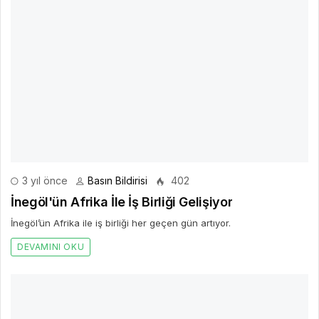
3 yıl önce
Basın Bildirisi
402
İnegöl'ün Afrika İle İş Birliği Gelişiyor
İnegöl’ün Afrika ile iş birliği her geçen gün artıyor.
DEVAMINI OKU
2 yıl önce
Basın Bildirisi
337