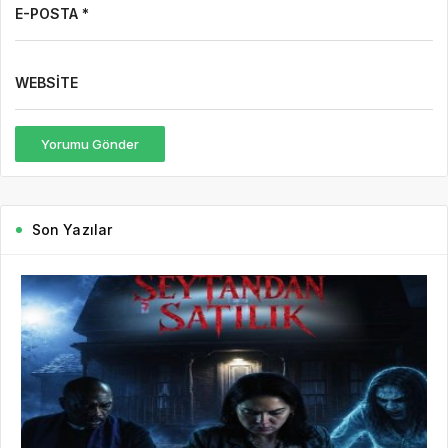
Son Yazılar
7 saat önce
Basın Bildirisi
46
7 Ağustos Haftasında Vizyona Girecek Filmler
7 Ağustos Haftasında Vizyona Girecek Filmler Açıklandı:
Korkudan Animasyona Zengin Seçki Bu Hafta Sinemalarda Hangi
Filmler Var? Sinema salonlarında yeni hafta, birbirinden farklı
türlerde yapımlarla...
DEVAMINI OKU