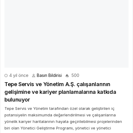
4 yıl önce
Basın Bildirisi
500
Tepe Servis ve Yönetim A.Ş. çalışanlarının
gelişimine ve kariyer planlamalarına katkıda
bulunuyor
Tepe Servis ve Yönetim tarafından özel olarak geliştirilen iç
potansiyelin maksimumda değerlendirilmesi ve çalışanlarına
yönelik kariyer haritalarının hayata geçirilebilmesi projelerinden
biri olan Yönetici Geliştirme Programı, yönetici ve yönetici
adaylarının kişisel ve mesleki gelişimleri kapsamında kurgulanan
uzun süreli ve değerlendirme katmanları içeren özel yapılandırılmış
bir program.
DEVAMINI OKU
Bir Cevap Yaz