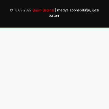
© 16.09.2022
Basın Bildirisi
|
medya sponsorluğu
,
gezi
bülteni