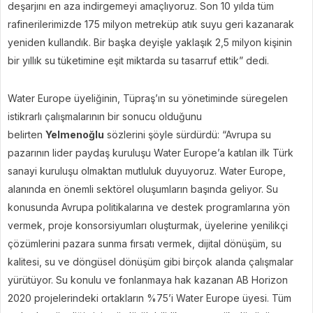
deşarjını en aza indirgemeyi amaçlıyoruz. Son 10 yılda tüm
rafinerilerimizde 175 milyon metreküp atık suyu geri kazanarak
yeniden kullandık. Bir başka deyişle yaklaşık 2,5 milyon kişinin
bir yıllık su tüketimine eşit miktarda su tasarruf ettik” dedi.
Water Europe üyeliğinin, Tüpraş’ın su yönetiminde süregelen
istikrarlı çalışmalarının bir sonucu olduğunu
belirten
Yelmenoğlu
sözlerini şöyle sürdürdü: “Avrupa su
pazarının lider paydaş kuruluşu Water Europe’a katılan ilk Türk
sanayi kuruluşu olmaktan mutluluk duyuyoruz. Water Europe,
alanında en önemli sektörel oluşumların başında geliyor. Su
konusunda Avrupa politikalarına ve destek programlarına yön
vermek, proje konsorsiyumları oluşturmak, üyelerine yenilikçi
çözümlerini pazara sunma fırsatı vermek, dijital dönüşüm, su
kalitesi, su ve döngüsel dönüşüm gibi birçok alanda çalışmalar
yürütüyor. Su konulu ve fonlanmaya hak kazanan AB Horizon
2020 projelerindeki ortakların %75’i Water Europe üyesi. Tüm