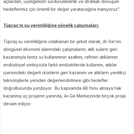
açılardan, üyeliğimizin sürdürülebilirlik ve stratejik dönüşüm
hedeflerimiz için önemli bir değer yaratacağına inanıyoruz”.
Tüpraş’ın su verimliliğine yönelik çalışmaları:
Tüpraş su verimliliğine odaklanan bir şirket olarak, Ar-Ge’nin
döngüsel ekonomi alanındaki çalışmalarını; atık suların geri
kazanımıyla temiz su kullanımının azaltımı, rafineri atıklarının
endüstriyel simbiyozla farklı endüstrilerde kullanımı, atıklar
içerisindeki değerli ürünlerin geri kazanımı ve atıkların yenilikçi
teknolojilerle yeniden değerlendirilmesi gibi hedefler
doğrultusunda yürütüyor. Bu kapsamda AB fonu almaya hak
kazanmış üç projenin yanında, Ar-Ge Merkezinde birçok proje
devam ediyor.