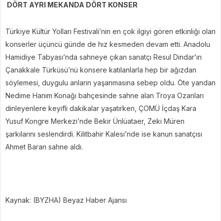
DÖRT AYRI MEKANDA DÖRT KONSER
Türkiye Kültür Yolları Festivali’nin en çok ilgiyi gören etkinliği olan
konserler üçüncü günde de hız kesmeden devam etti. Anadolu
Hamidiye Tabyası’nda sahneye çıkan sanatçı Resul Dindar’ın
Çanakkale Türküsü’nü konsere katılanlarla hep bir ağızdan
söylemesi, duygulu anların yaşanmasına sebep oldu. Öte yandan
Nedime Hanım Konağı bahçesinde sahne alan Troya Ozanları
dinleyenlere keyifli dakikalar yaşatırken, ÇOMÜ İçdaş Kara
Yusuf Kongre Merkezi’nde Bekir Ünlüataer, Zeki Müren
şarkılarını seslendirdi. Kilitbahir Kalesi’nde ise kanun sanatçısı
Ahmet Baran sahne aldı.
Kaynak: (BYZHA) Beyaz Haber Ajansı