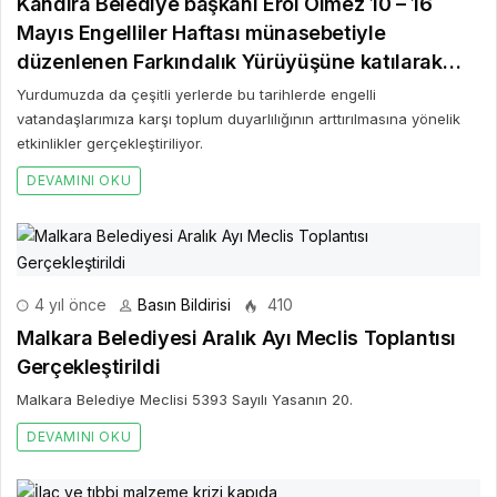
Kandıra Belediye başkanı Erol Ölmez 10 – 16
Mayıs Engelliler Haftası münasebetiyle
düzenlenen Farkındalık Yürüyüşüne katılarak
engelliler için yürüdü
Yurdumuzda da çeşitli yerlerde bu tarihlerde engelli
vatandaşlarımıza karşı toplum duyarlılığının arttırılmasına yönelik
etkinlikler gerçekleştiriliyor.
DEVAMINI OKU
4 yıl önce
Basın Bildirisi
410
Malkara Belediyesi Aralık Ayı Meclis Toplantısı
Gerçekleştirildi
Malkara Belediye Meclisi 5393 Sayılı Yasanın 20.
DEVAMINI OKU