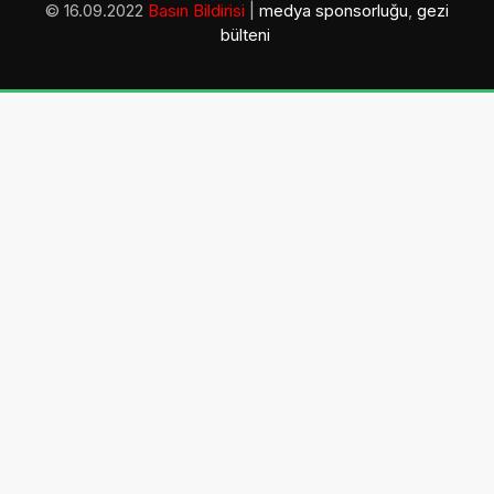
© 16.09.2022
Basın Bildirisi
|
medya sponsorluğu
,
gezi
bülteni