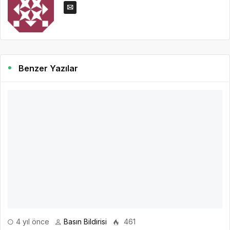
Benzer Yazılar
4 yıl önce
Basın Bildirisi
461
DEHB’de çocuğa doğru yaklaşım nasıl olmalı
Dikkat eksikliği ve hiperaktivite bozukluğu olan çocukların ev
içerisinde görev ve sorumluluklarını yerine getirmek
istemediklerini, genellikle renkli ve hızlı akan şeyler daha çok
ilgilerini çektiğinden televizyon izlemeyi ya da bilgisayarda oyun
oynamayı tercih edebildiklerini belirten Uzman Klinik Psikolog Seda
Aydoğdu, çocuğun yönlendirilmesinin önemine işaret etti.
DEVAMINI OKU