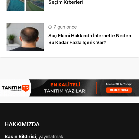
© 16.09.2022
Basın Bildirisi
|
medya sponsorluğu
,
gezi
bülteni