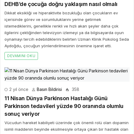
2 yıl önce
Basın Bildirisi
358
11 Nisan Dünya Parkinson Hastalığı Günü
Parkinson tedavileri yüzde 90 oranında olumlu
sonuç veriyor
Vücudun hareket kabiliyeti üzerinde çok önemli rolü olan dopamin
isimli maddenin beyinde eksilmesiyle ortaya çıkan bir hastalık olan
Parkinson; hasta ve yakınlarının hayatını oldukça zorlaştırıyor.
DEVAMINI OKU
3 yıl önce
Basın Bildirisi
416
Robotik Diz ve Kalça Protezinin Avantajları
ROBOTİK DİZ VE KALÇA PROTEZİNİN AVANTAJLARI Sağlık