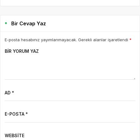
7 saat önce
Basın Bildirisi
46
7 Ağustos Haftasında Vizyona Girecek Filmler
7 Ağustos Haftasında Vizyona Girecek Filmler Açıklandı:
Korkudan Animasyona Zengin Seçki Bu Hafta Sinemalarda Hangi
Filmler Var? Sinema salonlarında yeni hafta, birbirinden farklı
türlerde yapımlarla...
DEVAMINI OKU
2 gün önce
Mürsel Ferhat Sağlam Tek Rumeli