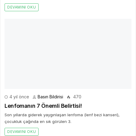
AD *
E-POSTA *
WEBSITE
Yorumu Gönder
Son Yazılar