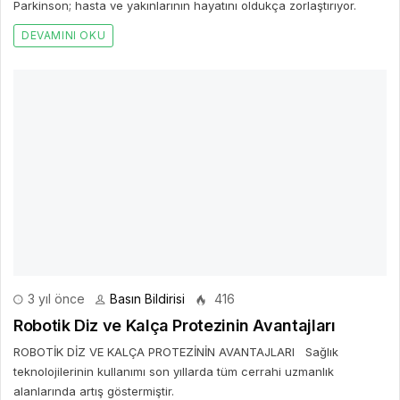
teknolojilerinin kullanımı son yıllarda tüm cerrahi uzmanlık
alanlarında artış göstermiştir.
DEVAMINI OKU
4 yıl önce
Basın Bildirisi
470
Lenfomanın 7 Önemli Belirtisi!
Son yıllarda giderek yaygınlaşan lenfoma (lenf bezi kanseri),
çocukluk çağında en sık görülen 3.
DEVAMINI OKU
Bir Cevap Yaz
E-posta hesabınız yayımlanmayacak. Gerekli alanlar işaretlendi
*
BIR YORUM YAZ