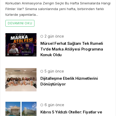
HAKKIMIZDA
Basın Bildirisi
, yayınlatmak
için iletişim formumuz
üzerinden bize yazabilirsiniz.