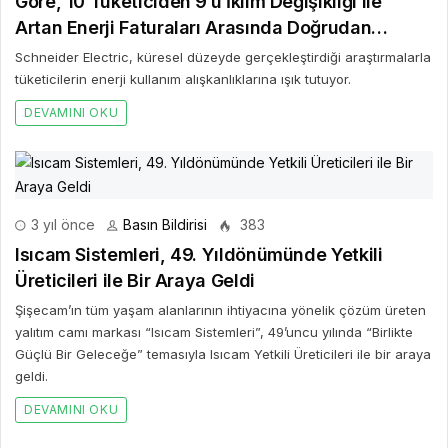
Göre, 10 Tüketiciden 9’u İklim Değişikliği ile
Artan Enerji Faturaları Arasında Doğrudan
Bağlantı Kuruyor
Schneider Electric, küresel düzeyde gerçekleştirdiği araştırmalarla
tüketicilerin enerji kullanım alışkanlıklarına ışık tutuyor.
DEVAMINI OKU
3 yıl önce
Basın Bildirisi
383
Isıcam Sistemleri, 49. Yıldönümünde Yetkili
Üreticileri ile Bir Araya Geldi
Şişecam’ın tüm yaşam alanlarının ihtiyacına yönelik çözüm üreten
yalıtım camı markası “Isıcam Sistemleri”, 49’uncu yılında “Birlikte
Güçlü Bir Geleceğe” temasıyla Isıcam Yetkili Üreticileri ile bir araya
geldi.
DEVAMINI OKU