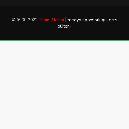
© 16.09.2022
Basın Bildirisi
|
medya sponsorluğu
,
gezi
bülteni