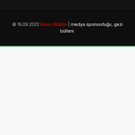
© 16.09.2022
Basın Bildirisi
|
medya sponsorluğu
,
gezi
bülteni