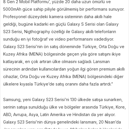
8 Gen 2 Mobil Platformu’, yüzde 20 daha uzun ömürlü ve
5000mAh güce sahip piliyle görülmemiş bir performans sunuyor.
Profesyonel düzeydeki kamera sisteminin daha akıllı hale
geldiği, bugüne kadarki en güçlü Galaxy S Serisi olan Galaxy
S23 Serisi, Nigthography özelliği ile Galaxy akıllı telefonların
sunduğu en iyi fotoğraf ve video performansını vadediyor.
Galaxy S23 Serisi’nin ön satış döneminde Türkiye, Orta Doğu ve
Kuzey Afrika (MENA) bölgesinde geçen yıla göre satışını ikiye
katlayarak, en çok artıran ülke olmasını sağladı. Lansman
sürecinin ardından kullanıcılardan yoğun ilgi gören premium akıllı
cihazlar, Orta Doğu ve Kuzey Afrika (MENA) bölgesindeki diğer
ülkelere kıyasla Türkiye’de satış oranını daha fazla artırdı.”
Samsung, yeni Galaxy S23 Serisi’ni 130 ülkede satışa sunarken,
serinin satışa sunulduğu ülke ve bölgeler arasında Türkiye, Kore,
ABD, Avrupa, Asya, Latin Amerika ve Hindistan da yer alıyor.
Galaxy S23 Serisi’nin dünya genelindeki lansmanı, 20 Nisan’da