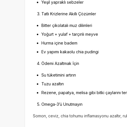
Yeşil yapraklı sebzeler
Tatlı Krizlerine Akıllı Çözümler
Bitter çikolatalı muz dilimleri
Yoğurt + yulaf + tarçınlı meyve
Hurma içine badem
Ev yapımı kakaolu chia pudingi
Ödemi Azaltmak İçin
Su tüketimini artırın
Tuzu azaltın
Rezene, papatya, melisa gibi bitki çaylarını te
Omega-3’ü Unutmayın
Somon, ceviz, chia tohumu inflamasyonu azaltır, ruh