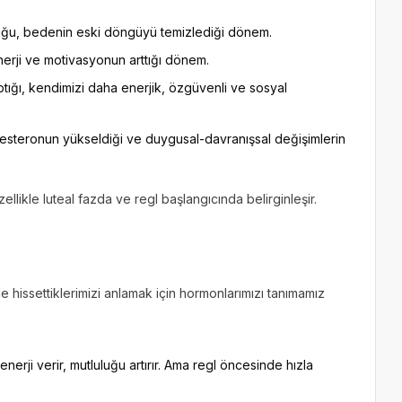
uğu, bedenin eski döngüyü temizlediği dönem.
enerji ve motivasyonun arttığı dönem.
tığı, kendimizi daha enerjik, özgüvenli ve sosyal
esteronun yükseldiği ve duygusal-davranışsal değişimlerin
 özellikle luteal fazda ve regl başlangıcında belirginleşir.
hissettiklerimizi anlamak için hormonlarımızı tanımamız
erji verir, mutluluğu artırır. Ama regl öncesinde hızla