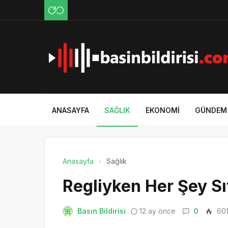
ANASAYFA
SAĞLIK
EKONOMI
GÜNDEM
Anasayfa
Sağlık
Regliyken Her Şey Sıf
Basın Bildirisi
12 ay önce
0
60