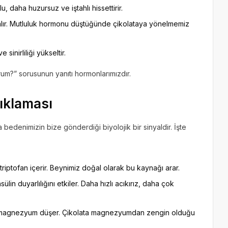
, daha huzursuz ve iştahlı hissettirir.
alır. Mutluluk hormonu düştüğünde çikolataya yönelmemiz
 sinirliliği yükseltir.
m?” sorusunun yanıtı hormonlarımızdır.
çıklaması
 bedenimizin bize gönderdiği biyolojik bir sinyaldir. İşte
 triptofan içerir. Beynimiz doğal olarak bu kaynağı arar.
lin duyarlılığını etkiler. Daha hızlı acıkırız, daha çok
e magnezyum düşer. Çikolata magnezyumdan zengin olduğu