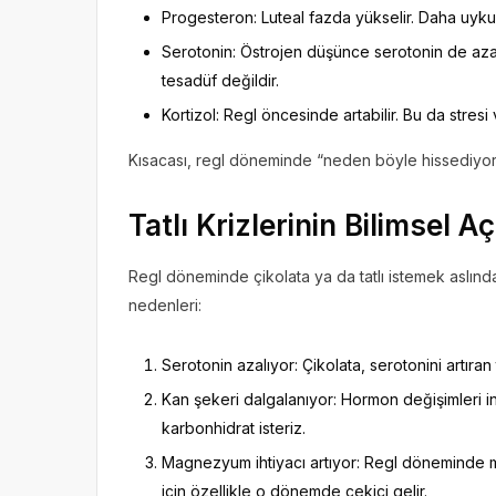
Progesteron: Luteal fazda yükselir. Daha uykulu
Serotonin: Östrojen düşünce serotonin de az
tesadüf değildir.
Kortizol: Regl öncesinde artabilir. Bu da stresi ve
Kısacası, regl döneminde “neden böyle hissediyoru
Tatlı Krizlerinin Bilimsel A
Regl döneminde çikolata ya da tatlı istemek aslında
nedenleri:
Serotonin azalıyor: Çikolata, serotonini artıran
Kan şekeri dalgalanıyor: Hormon değişimleri insü
karbonhidrat isteriz.
Magnezyum ihtiyacı artıyor: Regl dönemind
için özellikle o dönemde çekici gelir.