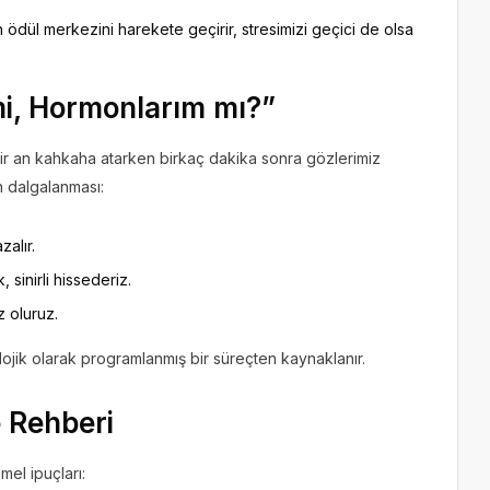
 ödül merkezini harekete geçirir, stresimizi geçici de olsa
mi, Hormonlarım mı?”
r an kahkaha atarken birkaç dakika sonra gözlerimiz
n dalgalanması:
alır.
sinirli hissederiz.
z oluruz.
lojik olarak programlanmış bir süreçten kaynaklanır.
 Rehberi
el ipuçları: