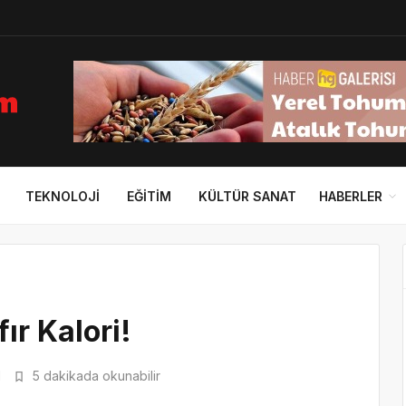
TEKNOLOJI
EĞITIM
KÜLTÜR SANAT
HABERLER
ır Kalori!
1
5 dakikada okunabilir