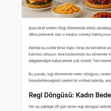
Şunu itiraf edelim: Regl döneminde elimiz çikolata
diline pelesenk olan o meşhur cümleyi hatırlıyorsunu
Aslında bu cümle biraz espri, biraz da kendimizi a
kalorisiz olmuyor. Ama bedenimizin bu dönemde farklı 
dalgalandığını kabul etmek çok önemli. Yani mesele
Bu yazıda, regl döneminde neler olduğunu, neden tatl
hissedebileceğimizi samimi bir sohbet tadında, ama 
Regl Döngüsü: Kadın Beden
Her ay yaklaşık 28 gün süren regl döngüsü aslında