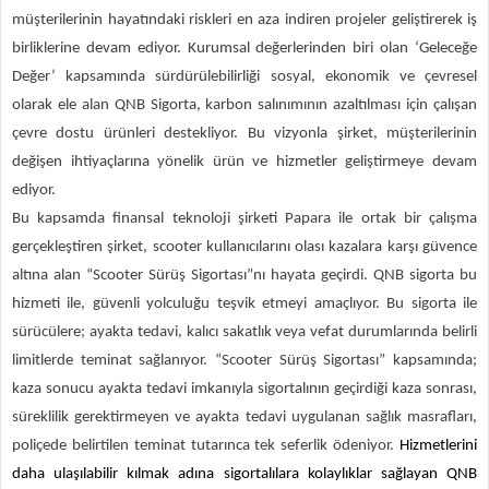
müşterilerinin hayatındaki riskleri en aza indiren projeler geliştirerek iş
birliklerine devam ediyor. Kurumsal değerlerinden biri olan ‘Geleceğe
Değer’ kapsamında sürdürülebilirliği sosyal, ekonomik ve çevresel
olarak ele alan QNB Sigorta, karbon salınımının azaltılması için çalışan
çevre dostu ürünleri destekliyor. Bu vizyonla şirket, müşterilerinin
değişen ihtiyaçlarına yönelik ürün ve hizmetler geliştirmeye devam
ediyor.
Bu kapsamda
finansal teknoloji şirketi Papara
ile
ortak bir çalışma
gerçekleştiren
şirket, scooter kullanıcılarını
olası kazalara karşı güvence
altına alan “Scooter Sürüş Sigortası”nı hayata geçirdi.
QNB sigorta bu
hizmeti ile, güvenli yolculuğu teşvik etmeyi amaçlıyor.
Bu sigorta ile
sürücülere; ayakta tedavi, kalıcı sakatlık veya vefat durumlarında belirli
limitlerde teminat sağlanıyor. “Scooter Sürüş Sigortası” kapsamında;
kaza sonucu ayakta tedavi imkanıyla sigortalının geçirdiği kaza sonrası,
süreklilik gerektirmeyen ve ayakta tedavi uygulanan sağlık masrafları,
poliçede belirtilen teminat tutarınca tek seferlik ödeniyor.
Hizmetlerini
daha ulaşılabilir kılmak adına sigortalılara kolaylıklar sağlayan QNB