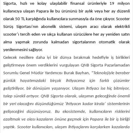
Sigorta, hızlı ve kolay ulaşılabilir finansal ürünleriyle 19 milyon
kullanıcıya ulaşan Papara ile bu ürününü bir aylık veya her ay düzenli
olarak 50 TL karşılığında kullanıcılara sunmasıyla da öne çıkıyor. Scooter
Sürüş Sigortası’nın abonelik sistemi, ulaşım aracı olarak elektrikli
scooter’ı tercih eden ve sıkça kullanan sürücülere her ay yeniden satın
alma yapmak zorunda kalmadan sigortalarının otomatik olarak
yenilenmesini sağlıyor.
Gelecek nesillere daha iyi bir dünya bırakmak hedefiyle iş birlikleri
geliştirmeye önem verdiklerini vurgulayan QNB Sigorta Pazarlamadan
Sorumlu Genel Müdür Yardımcısı Burak Bayhan, “
Teknolojiyle beraber
günlük hayatımızdaki birçok ihtiyacımız için farklı çözümler
geliştiriliyor, bir dönüşüm yaşanıyor. Ulaşım ihtiyacı ise hiç bitmiyor,
talep sürekli artıyor. QNB Sigorta olarak, ulaşımın geleceğinde önemli
bir yeri olacağını düşündüğümüz ‘ihtiyacın kadar kirala’ sistemlerinin
gelişeceğini düşünüyoruz. Bu ekosistemde, kullanıcıların risklerini
azaltmak ve olası kazaların önüne geçmek için Papara ile bir iş birliği
yaptık. Scooter kullanıcıları, ulaşım ihtiyaçlarını karşılarken kazalarda