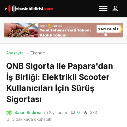
Anasayfa
Ekonomi
QNB Sigorta ile Papara'dan
İş Birliği: Elektrikli Scooter
Kullanıcıları İçin Sürüş
Sigortası
Basın Bildirisi
2 yıl önce
0
333
3 dakikada okunabilir