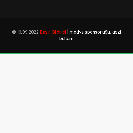
© 16.09.2022
Basın Bildirisi
|
medya sponsorluğu
,
gezi
bülteni