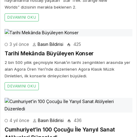
hayranlarına nostalji yaşatan “Star Trek: Strange New
Worlds” dizisinin merakla beklenen 2.
DEVAMINI OKU
3 yıl önce
Basın Bildirisi
425
Tarihi Mekânda Büyüleyen Konser
2 bin 500 yıllık geçmişiyle Konak’ın tarihi zenginlikleri arasında yer
alan Agora Ören Yeri’nde düzenlenen Agora Klasik Müzik
Dinletileri, ilk konserle dinleyicileri büyüledi.
DEVAMINI OKU
4 yıl önce
Basın Bildirisi
436
Cumhuriyet’in 100 Çocuğu İle Yarıyıl Sanat