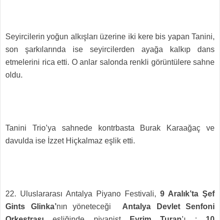
Seyircilerin yoğun alkışları üzerine iki kere bis yapan Tanini,
son şarkılarında ise seyircilerden ayağa kalkıp dans
etmelerini rica etti. O anlar salonda renkli görüntülere sahne
oldu.
Tanini Trio’ya sahnede kontrbasta Burak Karaağaç ve
davulda ise İzzet Hiçkalmaz eşlik etti.
22. Uluslararası Antalya Piyano Festivali,
9 Aralık’ta Şef
Gints Glinka’
nın yöneteceği
Antalya Devlet Senfoni
Orkestrası
eşliğinde piyanist
Evrim Turan
’ı ;
10