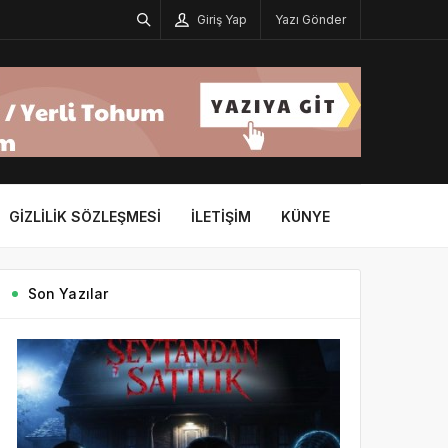
Giriş Yap
Yazı Gönder
GIZLILIK SÖZLEŞMESI
İLETIŞIM
KÜNYE
Son Yazılar