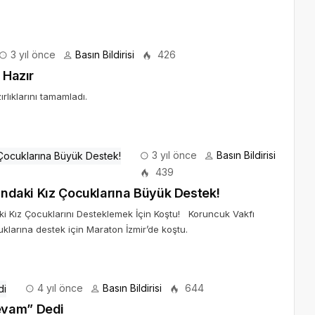
3 yıl önce
Basın Bildirisi
426
 Hazır
ırlıklarını tamamladı.
3 yıl önce
Basın Bildirisi
439
tındaki Kız Çocuklarına Büyük Destek!
aki Kız Çocuklarını Desteklemek İçin Koştu! Koruncuk Vakfı
cuklarına destek için Maraton İzmir’de koştu.
4 yıl önce
Basın Bildirisi
644
evam” Dedi