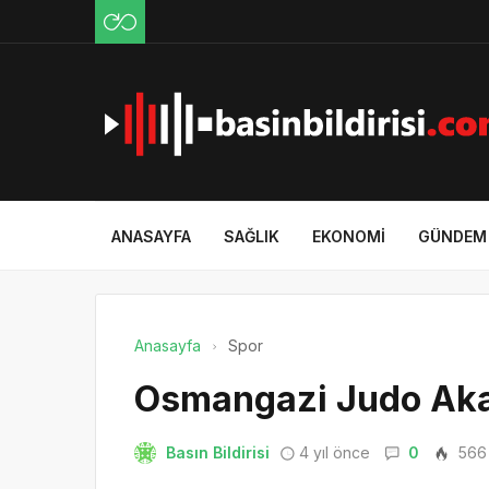
ANASAYFA
SAĞLIK
EKONOMI
GÜNDEM
Anasayfa
Spor
Osmangazi Judo Aka
Basın Bildirisi
4 yıl önce
0
566