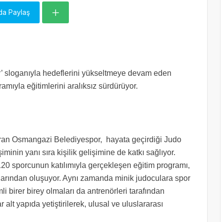
da Paylaş
er’ sloganıyla hedeflerini yükseltmeye devam eden
ıyla eğitimlerini aralıksız sürdürüyor.
ran Osmangazi Belediyespor, hayata geçirdiği Judo
inin yanı sıra kişilik gelişimine de katkı sağlıyor.
20 sporcunun katılımıyla gerçekleşen eğitim programı,
malarından oluşuyor. Aynı zamanda minik judoculara spor
li birer birey olmaları da antrenörleri tarafından
alt yapıda yetiştirilerek, ulusal ve uluslararası