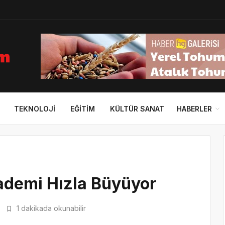
TEKNOLOJI
EĞITIM
KÜLTÜR SANAT
HABERLER
demi Hızla Büyüyor
1 dakikada okunabilir