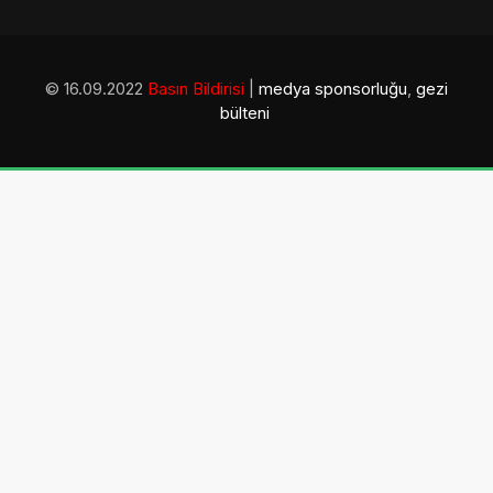
© 16.09.2022
Basın Bildirisi
|
medya sponsorluğu
,
gezi
bülteni