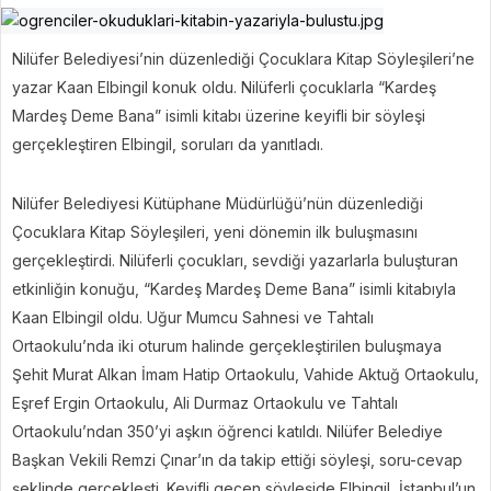
Nilüfer Belediyesi’nin düzenlediği Çocuklara Kitap Söyleşileri’ne
yazar Kaan Elbingil konuk oldu. Nilüferli çocuklarla “Kardeş
Mardeş Deme Bana” isimli kitabı üzerine keyifli bir söyleşi
gerçekleştiren Elbingil, soruları da yanıtladı.
Nilüfer Belediyesi Kütüphane Müdürlüğü’nün düzenlediği
Çocuklara Kitap Söyleşileri, yeni dönemin ilk buluşmasını
gerçekleştirdi. Nilüferli çocukları, sevdiği yazarlarla buluşturan
etkinliğin konuğu, “Kardeş Mardeş Deme Bana” isimli kitabıyla
Kaan Elbingil oldu. Uğur Mumcu Sahnesi ve Tahtalı
Ortaokulu’nda iki oturum halinde gerçekleştirilen buluşmaya
Şehit Murat Alkan İmam Hatip Ortaokulu, Vahide Aktuğ Ortaokulu,
Eşref Ergin Ortaokulu, Ali Durmaz Ortaokulu ve Tahtalı
Ortaokulu’ndan 350’yi aşkın öğrenci katıldı. Nilüfer Belediye
Başkan Vekili Remzi Çınar’ın da takip ettiği söyleşi, soru-cevap
şeklinde gerçekleşti. Keyifli geçen söyleşide Elbingil, İstanbul’un