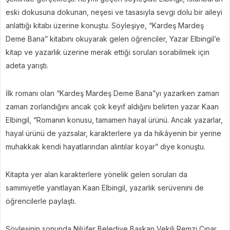
eski dokusuna dokunan, neşesi ve tasasıyla sevgi dolu bir aileyi
anlattığı kitabı üzerine konuştu. Söyleşiye, “Kardeş Mardeş
Deme Bana” kitabını okuyarak gelen öğrenciler, Yazar Elbingil’e
kitap ve yazarlık üzerine merak ettiği soruları sorabilmek için
adeta yarıştı.
İlk romanı olan “Kardeş Mardeş Deme Bana”yı yazarken zaman
zaman zorlandığını ancak çok keyif aldığını belirten yazar Kaan
Elbingil, “Romanın konusu, tamamen hayal ürünü. Ancak yazarlar,
hayal ürünü de yazsalar, karakterlere ya da hikâyenin bir yerine
muhakkak kendi hayatlarından alıntılar koyar” diye konuştu.
Kitapta yer alan karakterlere yönelik gelen soruları da
samimiyetle yanıtlayan Kaan Elbingil, yazarlık serüvenini de
öğrencilerle paylaştı.
Söyleşinin sonunda Nilüfer Belediye Başkan Vekili Remzi Çınar,