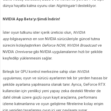
dünya hayatta kalma oyunu olan
Nightingale’i
destekliyor.
NVIDIA App Beta’yı Şimdi İndirin!
İster oyun tutkunu ister içerik üreticisi olun,
NVIDIA
app
bilgisayarınızı en son NVIDIA sürücüleriyle güncel tutma
sürecini kolaylaştırırken
GeForce NOW, NVIDIA Broadcast
ve
NVIDIA
Omniverse
gibi NVIDIA uygulamalarının hızlı bir şekilde
keşfedilip yüklenmesini sağlar.
Birleşik bir GPU kontrol merkezine sahip olan
NVIDIA
uygulaması,
oyun ve sürücü ayarlarının tek bir yerden hassas bir
şekilde ayarlama yapılmasına olanak tanır. Ayrıca, GeForce RTX
kullanıcıları için yenilikçi yeni yapay zeka destekli filtreler de
dahil olmak üzere güçlü oyun kayıt araçlarına, performans
izleme katmanlarına ve oyun geliştirme filtrelerine kolay erişim
için yeniden tasarlanmış oyun içi yer paylaşımı sunar.