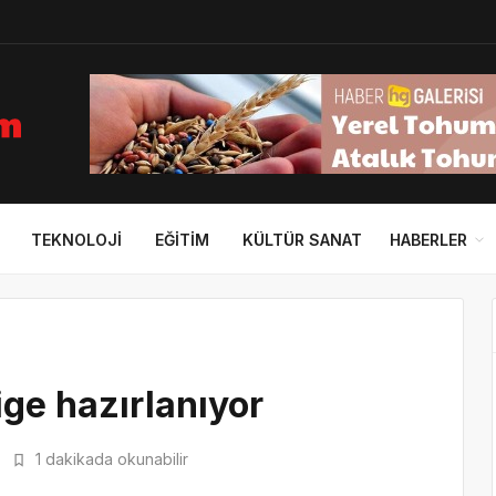
TEKNOLOJI
EĞITIM
KÜLTÜR SANAT
HABERLER
lige hazırlanıyor
1 dakikada okunabilir