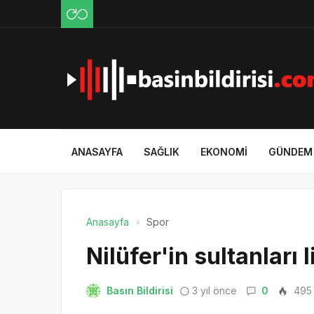
ANASAYFA
SAĞLIK
EKONOMI
GÜNDEM
Anasayfa
Spor
Nilüfer'in sultanları 
Basın Bildirisi
3 yıl önce
0
495