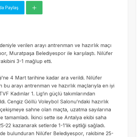
da Paylaş
edeniyle verilen arayı antrenman ve hazırlık maçı
r, Muratpaşa Belediyespor ile karşılaştı. Nilüfer
akibini 3-1 mağlup etti.
i’ne 4 Mart tarihine kadar ara verildi. Nilüfer
in bu arayı antrenman ve hazırlık maçlarıyla en iyi
, TVF Kadınlar 1. Lig’in güçlü takımlarından
ldi. Cengiz Göllü Voleybol Salonu’ndaki hazırlık
k çekişmeye sahne olan maçta, uzatma sayılarına
e tamamladı. İkinci sette ise Antalya ekibi saha
5-22 kazanarak setlerde 1-1’lik eşitliği sağladı.
de bulunduran Nilüfer Belediyespor, rakibine 25-