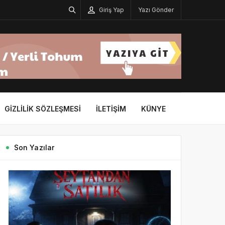
Giriş Yap
Yazı Gönder
GIZLILIK SÖZLEŞMESI
İLETIŞIM
KÜNYE
Son Yazılar