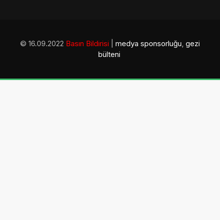
© 16.09.2022
Basın Bildirisi
|
medya sponsorluğu
,
gezi
bülteni