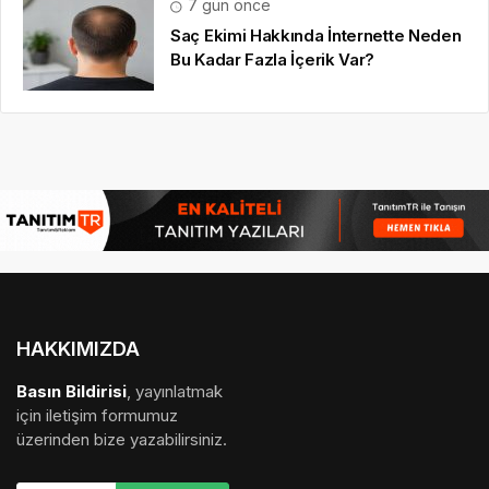
HAKKIMIZDA
Basın Bildirisi
, yayınlatmak
için iletişim formumuz
üzerinden bize yazabilirsiniz.
© 16.09.2022
Basın Bildirisi
|
medya sponsorluğu
,
gezi