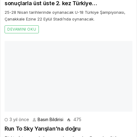
sonuçlarla üst üste 2. kez Türkiye
Şampiyonası'na katılma hakkı kazandı
25-28 Nisan tarihlerinde oynanacak U-18 Türkiye Şampiyonası,
Çanakkale Ezine 22 Eylül Stadı’nda oynanacak.
DEVAMINI OKU
3 yıl önce
Basın Bildirisi
475
Run To Sky Yarışları'na doğru
Türkiye’nin en zorlu koşu yarışlarından olan Corendon Airlines
Tahtalı Run To Sky yarışları bu yıl 5-6 Mayıs tarihleri arasında
yapılacak.
DEVAMINI OKU
3 yıl önce
Basın Bildirisi
445
Trakya Cup Voleybol Turnuvasının Şampiyonu