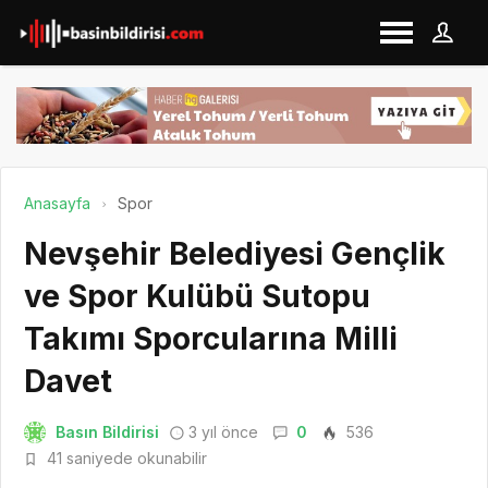
Anasayfa
Spor
Nevşehir Belediyesi Gençlik
ve Spor Kulübü Sutopu
Takımı Sporcularına Milli
Davet
Basın Bildirisi
3 yıl önce
0
536
41 saniyede okunabilir