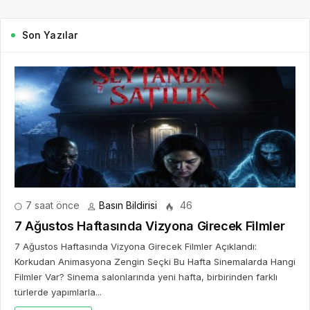
7 saat önce
Basın Bildirisi
46
7 Ağustos Haftasında Vizyona Girecek Filmler
7 Ağustos Haftasında Vizyona Girecek Filmler Açıklandı:
Korkudan Animasyona Zengin Seçki Bu Hafta Sinemalarda Hangi
Filmler Var? Sinema salonlarında yeni hafta, birbirinden farklı
türlerde yapımlarla...
DEVAMINI OKU
2 gün önce
Mürsel Ferhat Sağlam Tek Rumeli
Tv’de Marka Atölyesi Programına
Konuk Oldu
5 gün önce