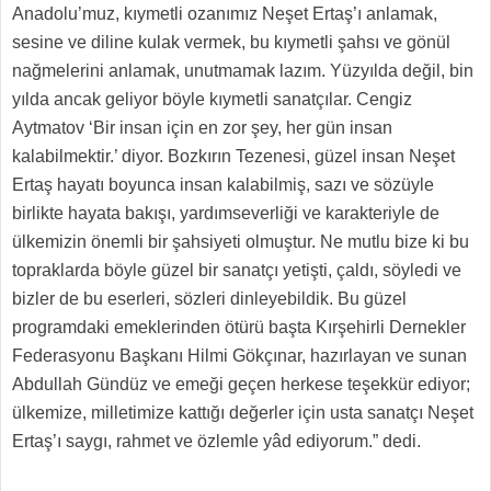
Anadolu’muz, kıymetli ozanımız Neşet Ertaş’ı anlamak,
sesine ve diline kulak vermek, bu kıymetli şahsı ve gönül
nağmelerini anlamak, unutmamak lazım. Yüzyılda değil, bin
yılda ancak geliyor böyle kıymetli sanatçılar. Cengiz
Aytmatov ‘Bir insan için en zor şey, her gün insan
kalabilmektir.’ diyor. Bozkırın Tezenesi, güzel insan Neşet
Ertaş hayatı boyunca insan kalabilmiş, sazı ve sözüyle
birlikte hayata bakışı, yardımseverliği ve karakteriyle de
ülkemizin önemli bir şahsiyeti olmuştur. Ne mutlu bize ki bu
topraklarda böyle güzel bir sanatçı yetişti, çaldı, söyledi ve
bizler de bu eserleri, sözleri dinleyebildik. Bu güzel
programdaki emeklerinden ötürü başta Kırşehirli Dernekler
Federasyonu Başkanı Hilmi Gökçınar, hazırlayan ve sunan
Abdullah Gündüz ve emeği geçen herkese teşekkür ediyor;
ülkemize, milletimize kattığı değerler için usta sanatçı Neşet
Ertaş’ı saygı, rahmet ve özlemle yâd ediyorum.” dedi.