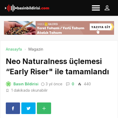
Anasayfa
Magazin
Neo Naturalness üçlemesi
“Early Riser" ile tamamlandı
Basın Bildirisi
3 yıl önce
0
440
1 dakikada okunabilir