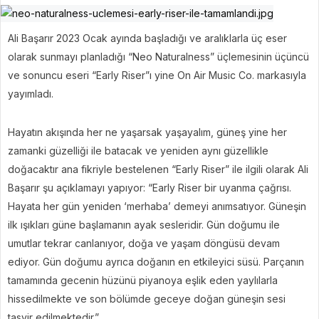
Ali Başarır 2023 Ocak ayında başladığı ve aralıklarla üç eser
olarak sunmayı planladığı “Neo Naturalness” üçlemesinin üçüncü
ve sonuncu eseri “Early Riser”ı yine On Air Music Co. markasıyla
yayımladı.
Hayatın akışında her ne yaşarsak yaşayalım, güneş yine her
zamanki güzelliği ile batacak ve yeniden aynı güzellikle
doğacaktır ana fikriyle bestelenen “Early Riser” ile ilgili olarak Ali
Başarır şu açıklamayı yapıyor: “Early Riser bir uyanma çağrısı.
Hayata her gün yeniden ‘merhaba’ demeyi anımsatıyor. Güneşin
ilk ışıkları güne başlamanın ayak sesleridir. Gün doğumu ile
umutlar tekrar canlanıyor, doğa ve yaşam döngüsü devam
ediyor. Gün doğumu ayrıca doğanın en etkileyici süsü. Parçanın
tamamında gecenin hüzünü piyanoya eşlik eden yaylılarla
hissedilmekte ve son bölümde geceye doğan güneşin sesi
tasvir edilmektedir.”