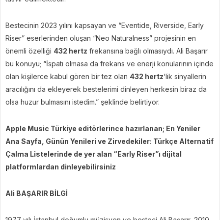
Bestecinin 2023 yılını kapsayan ve “Eventide, Riverside, Early
Riser” eserlerinden oluşan “Neo Naturalness” projesinin en
önemli özelliği
432 hertz
frekansına bağlı olmasıydı. Ali Başarır
bu konuyu; “İspatı olmasa da frekans ve enerji konularının içinde
olan kişilerce kabul gören bir tez olan
432 hertz
‘lik sinyallerin
aracılığını da ekleyerek bestelerimi dinleyen herkesin biraz da
olsa huzur bulmasını istedim.” şeklinde belirtiyor.
Apple Music Türkiye editörlerince hazırlanan; En Yeniler
Ana Sayfa, Günün Yenileri ve Zirvedekiler: Türkçe Alternatif
Çalma Listelerinde de yer alan “Early Riser”ı dijital
platformlardan dinleyebilirsiniz
Ali BAŞARIR BİLGİ
1977 yılı İstanbul doğumlu müzisyen ve besteci Ali Başarır, 2010