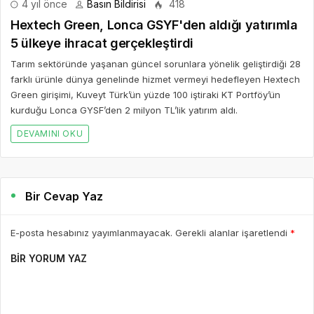
4 yıl önce
Basın Bildirisi
418
Hextech Green, Lonca GSYF'den aldığı yatırımla
5 ülkeye ihracat gerçekleştirdi
Tarım sektöründe yaşanan güncel sorunlara yönelik geliştirdiği 28
farklı ürünle dünya genelinde hizmet vermeyi hedefleyen Hextech
Green girişimi, Kuveyt Türk’ün yüzde 100 iştiraki KT Portföy’ün
kurduğu Lonca GYSF’den 2 milyon TL’lik yatırım aldı.
DEVAMINI OKU
Bir Cevap Yaz
E-posta hesabınız yayımlanmayacak. Gerekli alanlar işaretlendi
*
BIR YORUM YAZ