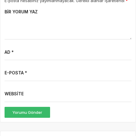
E-posta hesabınız yayımlanmayacak. Gerekli alanlar işaretlendi
*
BIR YORUM YAZ
AD *
E-POSTA *
WEBSITE
Yorumu Gönder