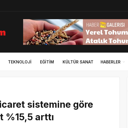
TEKNOLOJI
EĞITIM
KÜLTÜR SANAT
HABERLER
icaret sistemine göre
t %15,5 arttı