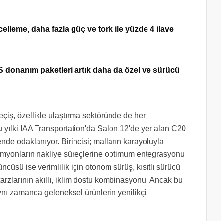
leme, daha fazla güç ve tork ile yüzde 4 ilave
S donanım paketleri artık daha da özel ve sürücü
geçiş, özellikle ulaştırma sektöründe de her
 yılki IAA Transportation'da Salon 12'de yer alan C20
e odaklanıyor. Birincisi; malların karayoluyla
 kamyonların nakliye süreçlerine optimum entegrasyonu
üncüsü ise verimlilik için otonom sürüş, kısıtlı sürücü
 tarzlarının akıllı, iklim dostu kombinasyonu. Ancak bu
ynı zamanda geleneksel ürünlerin yenilikçi