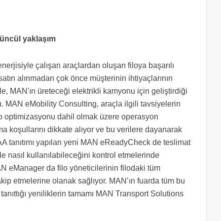
ütüncül yaklaşım
enerjisiyle çalışan araçlardan oluşan filoya başarılı
 satın alınmadan çok önce müşterinin ihtiyaçlarının
, MAN'ın üreteceği elektrikli kamyonu için geliştirdiği
ı. MAN eMobility Consulting, araçla ilgili tavsiyelerin
filo optimizasyonu dahil olmak üzere operasyon
a koşullarını dikkate alıyor ve bu verilere dayanarak
r. IAA tanıtımı yapılan yeni MAN eReadyCheck de teslimat
le nasıl kullanılabileceğini kontrol etmelerinde
AN eManager da filo yöneticilerinin filodaki tüm
takip etmelerine olanak sağlıyor. MAN’ın fuarda tüm bu
 da tanıttığı yeniliklerin tamamı MAN Transport Solutions