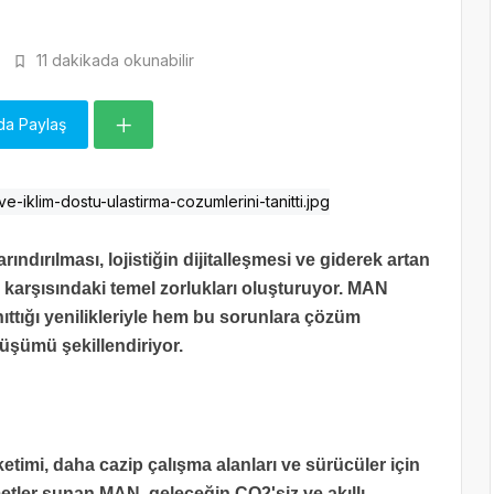
11 dakikada okunabilir
da Paylaş
dırılması, lojistiğin dijitalleşmesi ve giderek artan
n karşısındaki temel zorlukları oluşturuyor. MAN
ıttığı yenilikleriyle hem bu sorunlara çözüm
üşümü şekillendiriyor.
etimi, daha cazip çalışma alanları ve sürücüler için
zmetler sunan MAN, geleceğin CO2'siz ve akıllı