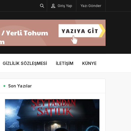
Giriş Yap
Yazı Gönder
GIZLILIK SÖZLEŞMESI
İLETIŞIM
KÜNYE
Son Yazılar