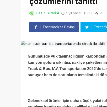
çözümlerini tanıttı
Basın Bildirisi
4 yıl önce
0
450
Facebook'ta Paylaş
Twitter'
Günümüzde yük taşımacılığının karbondan arın
kamyon şoförü sıkıntısı, nakliye şirketlerini
Truck & Bus, IAA Transportation 2022'de tan
sunuyor hem de sorunların temelindeki dön
Geleneksel ürünler için daha düşük yakıt tük
artırılmış konfor ve daha yenilikçi dijital hi