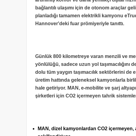
bağlantılı ulaşımı için de otonom araçlar ge
planladığı tamamen elektrikli kamyonu eTruck’
Hannover'deki fuar prömiyeriyle tanıttı.
Günlük 800 kilometreye varan menzili ve meg
yönlülüğü, sadece uzun yol taşımacılığını d
dolu tüm yaygın taşımacılık sektörlerini de e
üretim hattında geleneksel kamyonlarla birlik
hale getiriyor. MAN, e-mobilite ve şarj altyapısı
şirketleri için CO2 içermeyen tahrik sistemle
MAN, dizel kamyonlardan CO2 içermeyen, akı