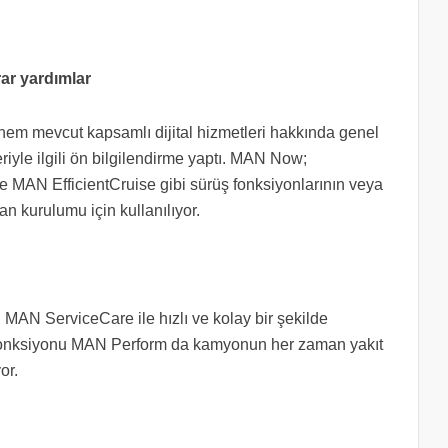
rar yardımlar
a hem mevcut kapsamlı dijital hizmetleri hakkında genel
eriyle ilgili ön bilgilendirme yaptı. MAN Now;
ve MAN EfficientCruise gibi sürüş fonksiyonlarının veya
n kurulumu için kullanılıyor.
i MAN ServiceCare ile hızlı ve kolay bir şekilde
eme fonksiyonu MAN Perform da kamyonun her zaman yakıt
yor.