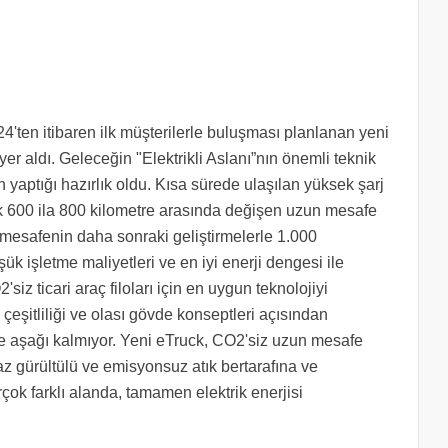
4'ten itibaren ilk müşterilerle buluşması planlanan yeni
yer aldı. Geleceğin "Elektrikli Aslanı”nın önemli teknik
in yaptığı hazırlık oldu. Kısa sürede ulaşılan yüksek şarj
k 600 ila 800 kilometre arasında değişen uzun mesafe
Bu mesafenin daha sonraki geliştirmelerle 1.000
ük işletme maliyetleri ve en iyi enerji dengesi ile
2'siz ticari araç filoları için en uygun teknolojiyi
şitliliği ve olası gövde konseptleri açısından
e aşağı kalmıyor. Yeni eTruck, CO2'siz uzun mesafe
az gürültülü ve emisyonsuz atık bertarafına ve
ok farklı alanda, tamamen elektrik enerjisi