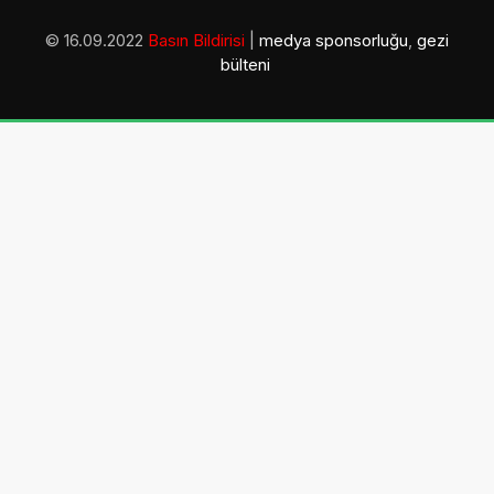
© 16.09.2022
Basın Bildirisi
|
medya sponsorluğu
,
gezi
bülteni