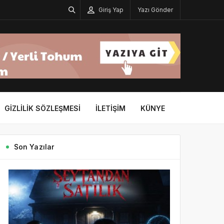
Giriş Yap
Yazı Gönder
GIZLILIK SÖZLEŞMESI
İLETIŞIM
KÜNYE
Son Yazılar