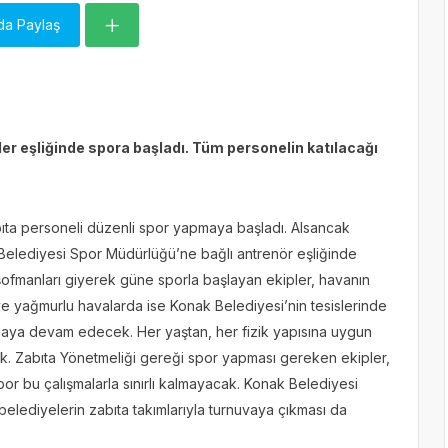
da Paylaş
er eşliğinde spora başladı. Tüm personelin katılacağı
ıta personeli düzenli spor yapmaya başladı. Alsancak
 Belediyesi Spor Müdürlüğü’ne bağlı antrenör eşliğinde
 eşofmanları giyerek güne sporla başlayan ekipler, havanın
e yağmurlu havalarda ise Konak Belediyesi’nin tesislerinde
maya devam edecek. Her yaştan, her fizik yapısına uygun
ak. Zabıta Yönetmeliği gereği spor yapması gereken ekipler,
or bu çalışmalarla sınırlı kalmayacak. Konak Belediyesi
 belediyelerin zabıta takımlarıyla turnuvaya çıkması da