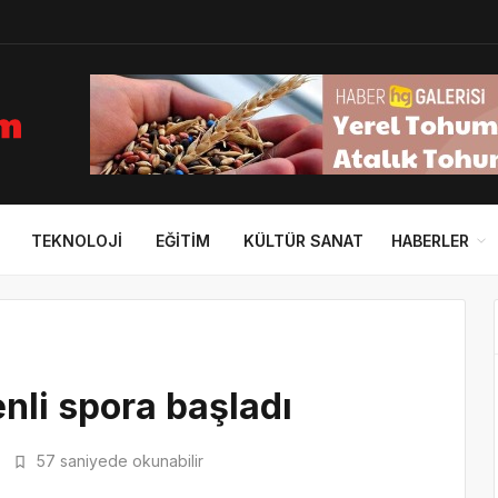
TEKNOLOJI
EĞITIM
KÜLTÜR SANAT
HABERLER
nli spora başladı
57 saniyede okunabilir