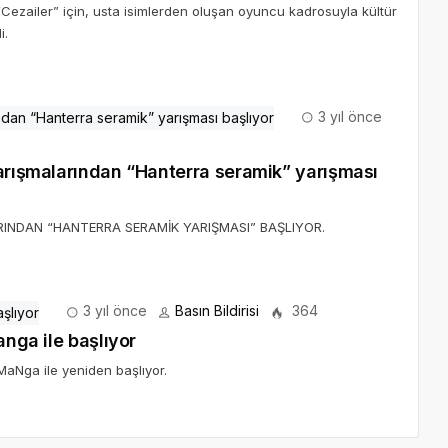
 “Cezailer” için, usta isimlerden oluşan oyuncu kadrosuyla kültür
i.
3 yıl önce
yarışmalarından “Hanterra seramik” yarışması
ARINDAN “HANTERRA SERAMİK YARIŞMASI” BAŞLIYOR.
3 yıl önce
Basın Bildirisi
364
anga ile başlıyor
 MaNga ile yeniden başlıyor.