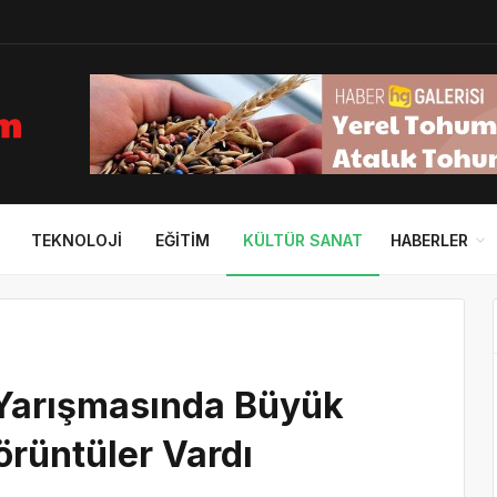
TEKNOLOJI
EĞITIM
KÜLTÜR SANAT
HABERLER
 Yarışmasında Büyük
örüntüler Vardı