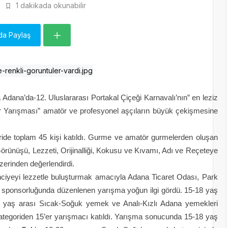
1 dakikada okunabilir
da Paylaş
da Adana’da-12. Uluslararası Portakal Çiçeği Karnavalı’nın” en leziz
tler Yarışması” amatör ve profesyonel aşçıların büyük çekişmesine
ride toplam 45
kişi katıldı. Gurme ve amatör gurmelerden oluşan
örünüşü, Lezzeti, Orijinalliği, Kokusu ve Kıvamı, Adı ve Reçeteye
zerinden değerlendirdi.
nciyeyi lezzetle buluşturmak amacıyla Adana Ticaret Odası, Park
l sponsorluğunda düzenlenen yarışma yoğun ilgi gördü. 15-18 yaş
30 yaş arası Sıcak-Soğuk yemek ve Analı-Kızlı Adana yemekleri
ategoriden 15’er yarışmacı katıldı. Yarışma sonucunda 15-18 yaş