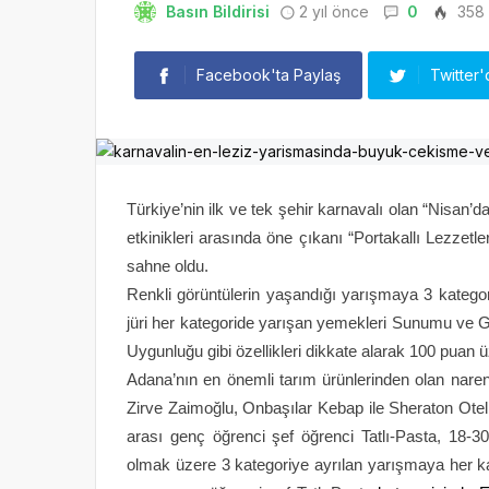
Basın Bildirisi
2 yıl önce
0
358
Facebook'ta Paylaş
Twitter'
Türkiye’nin ilk ve tek şehir karnavalı olan “Nisan’
etkinikleri arasında öne çıkanı “Portakallı Lezze
sahne oldu.
Renkli görüntülerin yaşandığı yarışmaya 3 katego
jüri her kategoride yarışan yemekleri Sunumu ve G
Uygunluğu gibi özellikleri dikkate alarak 100 puan ü
Adana’nın en önemli tarım ürünlerinden olan nare
Zirve Zaimoğlu, Onbaşılar Kebap ile Sheraton Ote
arası genç öğrenci şef öğrenci Tatlı-Pasta, 18-
olmak üzere 3 kategoriye ayrılan yarışmaya her k