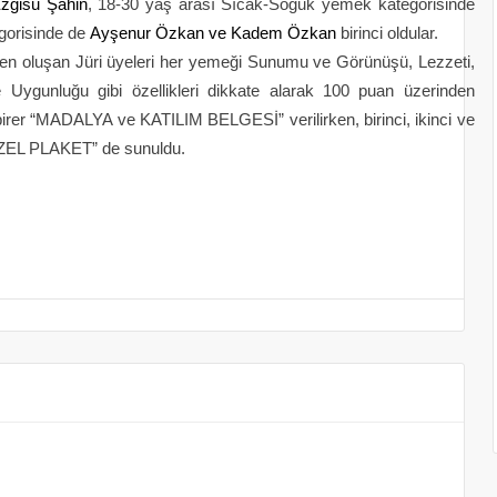
Ezgisu Şahin
, 18-30 yaş arası Sıcak-Soğuk yemek kategorisinde
egorisinde de
Ayşenur Özkan ve Kadem Özkan
birinci oldular.
en oluşan Jüri üyeleri her yemeği Sunumu ve Görünüşü, Lezzeti,
 Uygunluğu gibi özellikleri dikkate alarak 100 puan üzerinden
birer “MADALYA ve KATILIM BELGESİ” verilirken, birinci, ikinci ve
“ÖZEL PLAKET” de sunuldu.