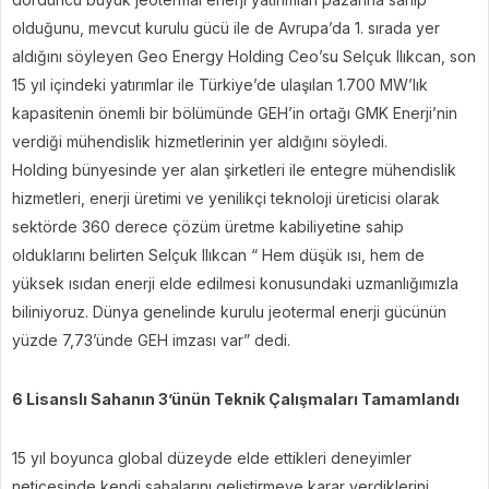
olduğunu, mevcut kurulu gücü ile de Avrupa’da 1. sırada yer
aldığını söyleyen Geo Energy Holding Ceo’su Selçuk Ilıkcan, son
15 yıl içindeki yatırımlar ile Türkiye’de ulaşılan 1.700 MW’lık
kapasitenin önemli bir bölümünde GEH’in ortağı GMK Enerji’nin
verdiği mühendislik hizmetlerinin yer aldığını söyledi.
Holding bünyesinde yer alan şirketleri ile entegre mühendislik
hizmetleri, enerji üretimi ve yenilikçi teknoloji üreticisi olarak
sektörde 360 derece çözüm üretme kabiliyetine sahip
olduklarını belirten Selçuk Ilıkcan “ Hem düşük ısı, hem de
yüksek ısıdan enerji elde edilmesi konusundaki uzmanlığımızla
biliniyoruz. Dünya genelinde kurulu jeotermal enerji gücünün
yüzde 7,73’ünde GEH imzası var” dedi.
6 Lisanslı Sahanın 3’ünün Teknik Çalışmaları Tamamlandı
15 yıl boyunca global düzeyde elde ettikleri deneyimler
neticesinde kendi sahalarını geliştirmeye karar verdiklerini