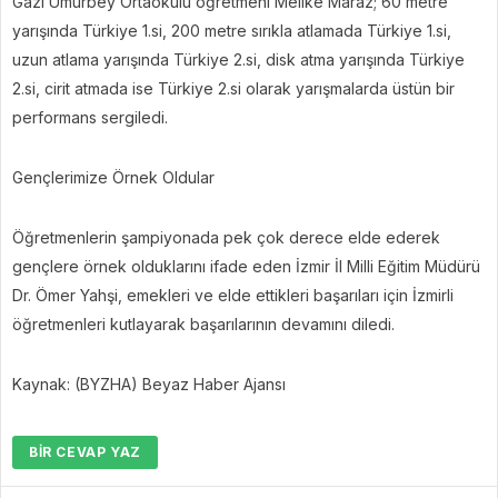
Gazi Umurbey Ortaokulu öğretmeni Melike Maraz; 60 metre
yarışında Türkiye 1.si, 200 metre sırıkla atlamada Türkiye 1.si,
uzun atlama yarışında Türkiye 2.si, disk atma yarışında Türkiye
2.si, cirit atmada ise Türkiye 2.si olarak yarışmalarda üstün bir
performans sergiledi.
Gençlerimize Örnek Oldular
Öğretmenlerin şampiyonada pek çok derece elde ederek
gençlere örnek olduklarını ifade eden İzmir İl Milli Eğitim Müdürü
Dr. Ömer Yahşi, emekleri ve elde ettikleri başarıları için İzmirli
öğretmenleri kutlayarak başarılarının devamını diledi.
Kaynak: (BYZHA) Beyaz Haber Ajansı
BIR CEVAP YAZ