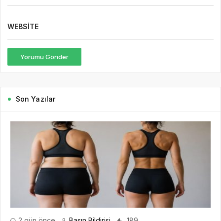
WEBSITE
Yorumu Gönder
Son Yazılar
2 gün önce
Basın Bildirisi
189