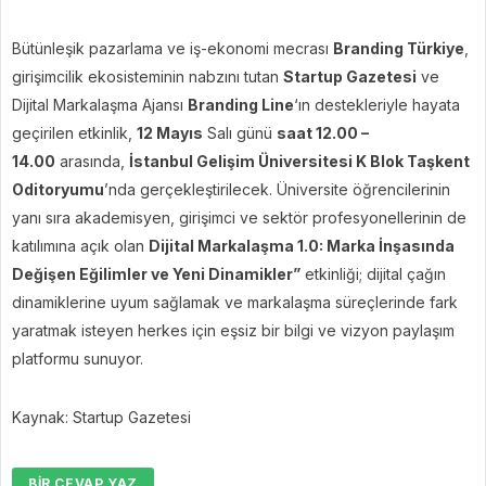
Bütünleşik pazarlama ve iş-ekonomi mecrası
Branding Türkiye
,
girişimcilik ekosisteminin nabzını tutan
Startup Gazetesi
ve
Dijital Markalaşma Ajansı
Branding Line
‘ın destekleriyle hayata
geçirilen etkinlik,
12 Mayıs
Salı günü
saat 12.00 –
14.00
arasında,
İstanbul Gelişim Üniversitesi K Blok Taşkent
Oditoryumu
’nda gerçekleştirilecek. Üniversite öğrencilerinin
yanı sıra akademisyen, girişimci ve sektör profesyonellerinin de
katılımına açık olan
Dijital Markalaşma 1.0: Marka İnşasında
Değişen Eğilimler ve Yeni Dinamikler”
etkinliği; dijital çağın
dinamiklerine uyum sağlamak ve markalaşma süreçlerinde fark
yaratmak isteyen herkes için eşsiz bir bilgi ve vizyon paylaşım
platformu sunuyor.
Kaynak: Startup Gazetesi
BIR CEVAP YAZ