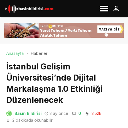
Anasayfa
Haberler
İstanbul Gelişim
Üniversitesi’nde Dijital
Markalaşma 1.0 Etkinliği
Düzenlenecek
Basın Bildirisi
3 ay önce
0
3.52k
2 dakikada okunabilir