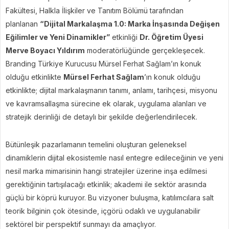
Fakültesi, Halkla İlişkiler ve Tanıtım Bölümü tarafından
planlanan
“Dijital Markalaşma 1.0: Marka İnşasında Değişen
Eğilimler ve Yeni Dinamikler”
etkinliği
Dr. Öğretim Üyesi
Merve Boyacı Yıldırım
moderatörlüğünde gerçekleşecek.
Branding Türkiye Kurucusu Mürsel Ferhat Sağlam’ın konuk
olduğu etkinlikte
Mürsel Ferhat Sağlam
’ın konuk olduğu
etkinlikte; dijital markalaşmanın tanımı, anlamı, tarihçesi, misyonu
ve kavramsallaşma sürecine ek olarak, uygulama alanları ve
stratejik derinliği de detaylı bir şekilde değerlendirilecek.
Bütünleşik pazarlamanın temelini oluşturan geleneksel
dinamiklerin dijital ekosistemle nasıl entegre edileceğinin ve yeni
nesil marka mimarisinin hangi stratejiler üzerine inşa edilmesi
gerektiğinin tartışılacağı etkinlik; akademi ile sektör arasında
güçlü bir köprü kuruyor. Bu vizyoner buluşma, katılımcılara salt
teorik bilginin çok ötesinde, içgörü odaklı ve uygulanabilir
sektörel bir perspektif sunmayı da amaçlıyor.