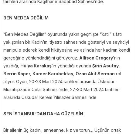
tarihleri arasında Kağıthane Sadabad Sahnesi’nde.
BEN MEDEA DEĞİLİM
“Ben Medea Değilim” oyununda yakın geçmişte “katil” sıfatı
yakıştırılan bir Kadın’ın, tiyatro sahnesinde gösteriyi ve seyirciyi
manipüle ederek kendi hikâyesine ve aslında her kadının kendi
gerçeğine yönlendirdiğini görüyoruz.
Allison Gregory
’nin
yazdığı,
Hülya Karakaş
’ın yönettiği oyunda
Şirin Asutay,
Berrin Koper, Kamer Karabektaş, Ozan Akif Serman
rol
alıyor. Oyun, 20-23 Mart 2024 tarihleri arasında Üsküdar
Musahipzade Celal Sahnesi’nde, 27-30 Mart 2024 tarihleri
arasında Üsküdar Kerem Yılmazer Sahnesi’nde.
SEN İSTANBUL’DAN DAHA GÜZELSİN
Bir ailenin üç kadını; anneanne, kız ve torun… Üçünün ortak