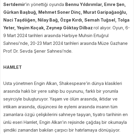
Sertdemir
’in yönettiği oyunda
Bennu Yıldırımlar, Emre Şen,
Gürkan Başbuğ, Mehmet Soner Dinç, Murat Garipağaoğlu,
Naci Taşdöğen, Nilay Bağ, Özge Kırdı, Semah Tuğsel, Tolga
Yeter, Yeşim Koçak, Zeynep Göktay Dilbaz
rol alıyor. Oyun, 6-
9 Mart 2024 tarihleri arasında Harbiye Muhsin Ertuğrul
Sahnesi’nde, 20-23 Mart 2024 tarihleri arasında Müze Gazhane
Prof. Dr. Sevda Şener Sahnesi’nde.
HAMLET
Usta yönetmen Engin Alkan, Shakespeare’in dünya klasikleri
arasında haklı bir yere sahip bu oyununu, farklı bir yorumla
seyirciyle buluşturuyor. Yaşam ve ölüm arasında, iktidar ve
intikam arasında, düşüncesi ile eylemi arasında insanın tüm
zamanlara özgü çelişkilerini sahneye taşıyan, tiyatro tarihinin en
ünlü eseri Hamlet, Engin Alkan’ın rejisinde çağdaş bir okumayla
şimdiki zamandan bakılan çarpıcı bir hatırlamaya dönüşüyor.