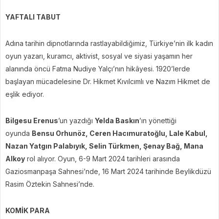
YAFTALI TABUT
Adına tarihin dipnotlarında rastlayabildiğimiz, Türkiye’nin ilk kadın
oyun yazarı, kuramcı, aktivist, sosyal ve siyasi yaşamın her
alanında öncü Fatma Nudiye Yalçı’nın hikâyesi. 1920’lerde
başlayan mücadelesine Dr. Hikmet Kıvılcımlı ve Nazım Hikmet de
eşlik ediyor.
Bilgesu Erenus
’un yazdığı
Yelda Baskın
’ın yönettiği
oyunda
Bensu Orhunöz, Ceren Hacımuratoğlu, Lale Kabul,
Nazan Yatgın Palabıyık, Selin Türkmen, Şenay Bağ, Mana
Alkoy
rol alıyor. Oyun, 6-9 Mart 2024 tarihleri arasında
Gaziosmanpaşa Sahnesi’nde, 16 Mart 2024 tarihinde Beylikdüzü
Rasim Öztekin Sahnesi’nde.
KOMİK PARA