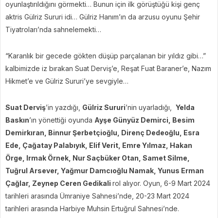
oyunlaştırıldığını görmekti… Bunun için ilk görüştüğü kişi genç
aktris Gülriz Sururi idi… Gülriz Hanım’ın da arzusu oyunu Şehir
Tiyatroları’nda sahnelemekti…
“Karanlık bir gecede gökten düşüp parçalanan bir yıldız gibi…”
kalbimizde iz bırakan Suat Derviş’e, Reşat Fuat Baraner’e, Nazım
Hikmet’e ve Gülriz Sururi’ye sevgiyle…
Suat Derviş
’in yazdığı,
Gülriz Sururi
’nin uyarladığı,
Yelda
Baskın
’ın yönettiği oyunda
Ayşe Günyüz Demirci, Besim
Demirkıran, Binnur Şerbetçioğlu, Direnç Dedeoğlu, Esra
Ede, Çağatay Palabıyık, Elif Verit, Emre Yılmaz, Hakan
Örge, Irmak Örnek, Nur Saçbüker Otan, Samet Silme,
Tuğrul Arsever, Yağmur Damcıoğlu Namak, Yunus Erman
Çağlar, Zeynep Ceren Gedikali
rol alıyor. Oyun, 6-9 Mart 2024
tarihleri arasında Ümraniye Sahnesi’nde, 20-23 Mart 2024
tarihleri arasında Harbiye Muhsin Ertuğrul Sahnesi’nde.