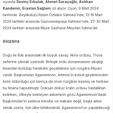
oyunda
Sevinç Erbulak, Ahmet Saraçoğlu, Aslıhan
Kandemir, Eraslan Sağlam
rol alıyor. Oyun, 9 Mart 2024
tarihinde Beylikdüzü Rasim Öztekin Sahnesi’nde, 13-16 Mart
2024 tarihleri arasında Gaziosmanpaşa Sahnesi’nde, 27-30 Mart
2024 tarihleri arasında Müze Gazhane Meydan Sahne’de.
İFİGENYA
Doğu ile Batı arasındaki ilk büyük savaş: Akha ordusu, Truva
seferine çıkmak üzeredir. Birleşik ordu donanmasının sıkıştığı
limandan kurtulup harekete geçebilmesi için rüzgâra ihtiyacı
vardır. Başkomutan Agamemnon, Artemis’in kutsal geyiklerinden
birini öldürdüğü için tanrıça da onun rüzgârını kesmiş ve herkesi
bu limana hapsetmiştir. Doksan dokuz kralın ordusu hastalıktan
kırılırken, öfkeyle bekleyen askerlerin gözü Agamemnon’dadır.
Başkomutan’ın sadece kendisi ve makamı değil, başta ailesi
olmak üzere, tüm ülke tehlikededir. Agamemnon’un yapabileceği