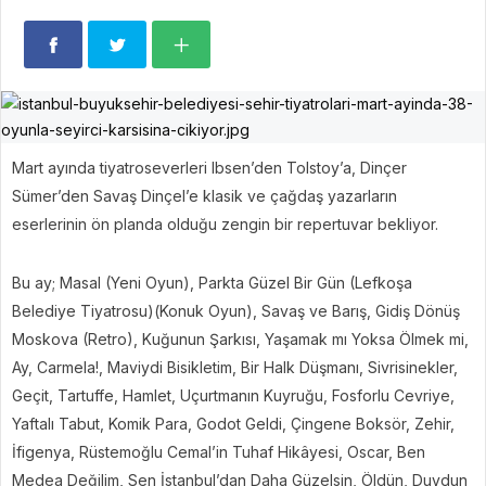
Mart ayında tiyatroseverleri Ibsen’den Tolstoy’a, Dinçer
Sümer’den Savaş Dinçel’e klasik ve çağdaş yazarların
eserlerinin ön planda olduğu zengin bir repertuvar bekliyor.
Bu ay; Masal (Yeni Oyun), Parkta Güzel Bir Gün (Lefkoşa
Belediye Tiyatrosu)(Konuk Oyun), Savaş ve Barış, Gidiş Dönüş
Moskova (Retro), Kuğunun Şarkısı, Yaşamak mı Yoksa Ölmek mi,
Ay, Carmela!, Maviydi Bisikletim, Bir Halk Düşmanı, Sivrisinekler,
Geçit, Tartuffe, Hamlet, Uçurtmanın Kuyruğu, Fosforlu Cevriye,
Yaftalı Tabut, Komik Para, Godot Geldi, Çingene Boksör, Zehir,
İfigenya, Rüstemoğlu Cemal’in Tuhaf Hikâyesi, Oscar, Ben
Medea Değilim, Sen İstanbul’dan Daha Güzelsin, Öldün, Duydun