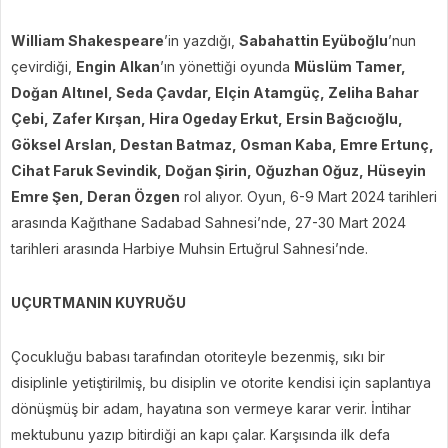
William Shakespeare
’in yazdığı,
Sabahattin Eyüboğlu
’nun
çevirdiği,
Engin Alkan
’ın yönettiği oyunda
Müslüm Tamer,
Doğan Altınel, Seda Çavdar, Elçin Atamgüç, Zeliha Bahar
Çebi, Zafer Kırşan, Hira Ogeday Erkut, Ersin Bağcıoğlu,
Göksel Arslan, Destan Batmaz, Osman Kaba, Emre Ertunç,
Cihat Faruk Sevindik, Doğan Şirin, Oğuzhan Oğuz, Hüseyin
Emre Şen, Deran Özgen
rol alıyor. Oyun, 6-9 Mart 2024 tarihleri
arasında Kağıthane Sadabad Sahnesi’nde, 27-30 Mart 2024
tarihleri arasında Harbiye Muhsin Ertuğrul Sahnesi’nde.
UÇURTMANIN KUYRUĞU
Çocukluğu babası tarafından otoriteyle bezenmiş, sıkı bir
disiplinle yetiştirilmiş, bu disiplin ve otorite kendisi için saplantıya
dönüşmüş bir adam, hayatına son vermeye karar verir. İntihar
mektubunu yazıp bitirdiği an kapı çalar. Karşısında ilk defa