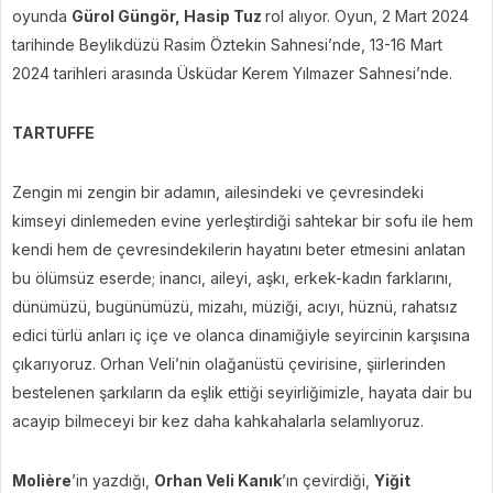
oyunda
Gürol Güngör, Hasip Tuz
rol alıyor. Oyun, 2 Mart 2024
tarihinde Beylikdüzü Rasim Öztekin Sahnesi’nde, 13-16 Mart
2024 tarihleri arasında Üsküdar Kerem Yılmazer Sahnesi’nde.
TARTUFFE
Zengin mi zengin bir adamın, ailesindeki ve çevresindeki
kimseyi dinlemeden evine yerleştirdiği sahtekar bir sofu ile hem
kendi hem de çevresindekilerin hayatını beter etmesini anlatan
bu ölümsüz eserde; inancı, aileyi, aşkı, erkek-kadın farklarını,
dünümüzü, bugünümüzü, mizahı, müziği, acıyı, hüznü, rahatsız
edici türlü anları iç içe ve olanca dinamiğiyle seyircinin karşısına
çıkarıyoruz. Orhan Veli’nin olağanüstü çevirisine, şiirlerinden
bestelenen şarkıların da eşlik ettiği seyirliğimizle, hayata dair bu
acayip bilmeceyi bir kez daha kahkahalarla selamlıyoruz.
Molière
’in yazdığı,
Orhan Veli Kanık
’ın çevirdiği,
Yiğit