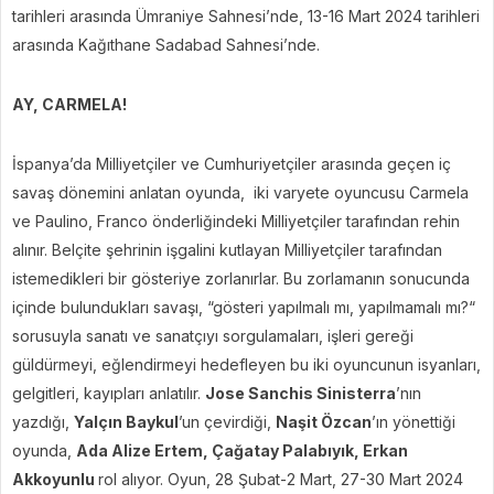
tarihleri arasında Ümraniye Sahnesi’nde, 13-16 Mart 2024 tarihleri
arasında Kağıthane Sadabad Sahnesi’nde.
AY, CARMELA!
İspanya’da Milliyetçiler ve Cumhuriyetçiler arasında geçen iç
savaş dönemini anlatan oyunda, iki varyete oyuncusu Carmela
ve Paulino, Franco önderliğindeki Milliyetçiler tarafından rehin
alınır. Belçite şehrinin işgalini kutlayan Milliyetçiler tarafından
istemedikleri bir gösteriye zorlanırlar. Bu zorlamanın sonucunda
içinde bulundukları savaşı, “gösteri yapılmalı mı, yapılmamalı mı?“
sorusuyla sanatı ve sanatçıyı sorgulamaları, işleri gereği
güldürmeyi, eğlendirmeyi hedefleyen bu iki oyuncunun isyanları,
gelgitleri, kayıpları anlatılır.
Jose Sanchis Sinisterra
’nın
yazdığı,
Yalçın Baykul
’un çevirdiği,
Naşit Özcan
’ın yönettiği
oyunda,
Ada Alize Ertem, Çağatay Palabıyık, Erkan
Akkoyunlu
rol alıyor. Oyun, 28 Şubat-2 Mart, 27-30 Mart 2024