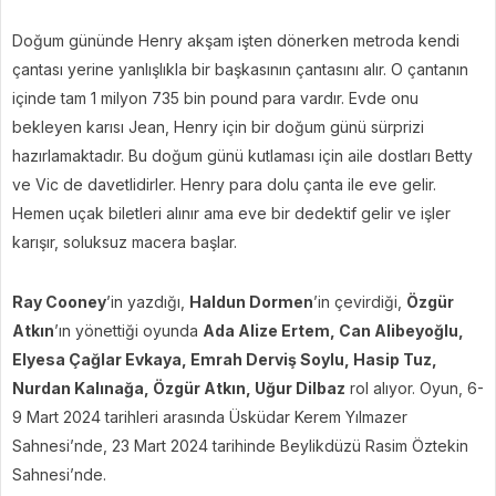
Doğum gününde Henry akşam işten dönerken metroda kendi
çantası yerine yanlışlıkla bir başkasının çantasını alır. O çantanın
içinde tam 1 milyon 735 bin pound para vardır. Evde onu
bekleyen karısı Jean, Henry için bir doğum günü sürprizi
hazırlamaktadır. Bu doğum günü kutlaması için aile dostları Betty
ve Vic de davetlidirler. Henry para dolu çanta ile eve gelir.
Hemen uçak biletleri alınır ama eve bir dedektif gelir ve işler
karışır, soluksuz macera başlar.
Ray Cooney
’in yazdığı,
Haldun Dormen
’in çevirdiği,
Özgür
Atkın
’ın yönettiği oyunda
Ada Alize Ertem, Can Alibeyoğlu,
Elyesa Çağlar Evkaya, Emrah Derviş Soylu, Hasip Tuz,
Nurdan Kalınağa, Özgür Atkın, Uğur Dilbaz
rol alıyor. Oyun, 6-
9 Mart 2024 tarihleri arasında Üsküdar Kerem Yılmazer
Sahnesi’nde, 23 Mart 2024 tarihinde Beylikdüzü Rasim Öztekin
Sahnesi’nde.