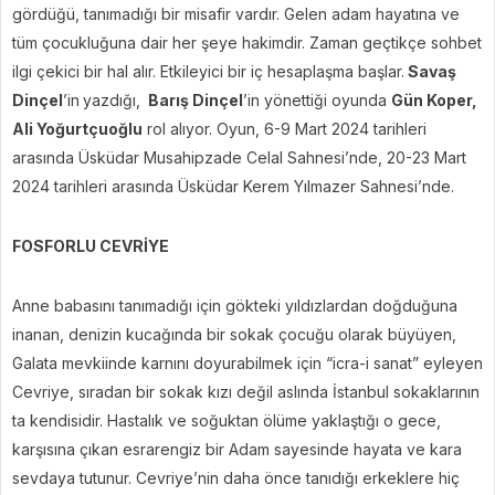
gördüğü, tanımadığı bir misafir vardır. Gelen adam hayatına ve
tüm çocukluğuna dair her şeye hakimdir. Zaman geçtikçe sohbet
ilgi çekici bir hal alır. Etkileyici bir iç hesaplaşma başlar.
Savaş
Dinçel
’in
yazdığı,
Barış Dinçel
’in yönettiği oyunda
Gün Koper,
Ali Yoğurtçuoğlu
rol alıyor. Oyun, 6-9 Mart 2024 tarihleri
arasında Üsküdar Musahipzade Celal Sahnesi’nde, 20-23 Mart
2024 tarihleri arasında Üsküdar Kerem Yılmazer Sahnesi’nde.
FOSFORLU CEVRİYE
Anne babasını tanımadığı için gökteki yıldızlardan doğduğuna
inanan, denizin kucağında bir sokak çocuğu olarak büyüyen,
Galata mevkiinde karnını doyurabilmek için “icra-i sanat” eyleyen
Cevriye, sıradan bir sokak kızı değil aslında İstanbul sokaklarının
ta kendisidir. Hastalık ve soğuktan ölüme yaklaştığı o gece,
karşısına çıkan esrarengiz bir Adam sayesinde hayata ve kara
sevdaya tutunur. Cevriye’nin daha önce tanıdığı erkeklere hiç