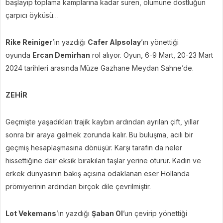
başlayıp toplama kamplarına kadar süren, ölümüne dostluğun
çarpıcı öyküsü…
Rike Reiniger
’in yazdığı
Cafer Alpsolay
’ın yönettiği
oyunda
Ercan Demirhan
rol alıyor. Oyun, 6-9 Mart, 20-23 Mart
2024 tarihleri arasında Müze Gazhane Meydan Sahne’de.
ZEHİR
Geçmişte yaşadıkları trajik kaybın ardından ayrılan çift, yıllar
sonra bir araya gelmek zorunda kalır. Bu buluşma, acılı bir
geçmiş hesaplaşmasına dönüşür. Karşı tarafın da neler
hissettiğine dair eksik bırakılan taşlar yerine oturur. Kadın ve
erkek dünyasının bakış açısına odaklanan eser Hollanda
prömiyerinin ardından birçok dile çevrilmiştir.
Lot Vekemans
’ın yazdığı
Şaban Ol
’un çevirip yönettiği