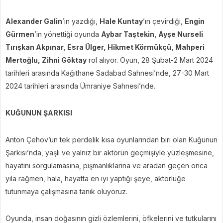
Alexander Galin
’in yazdığı,
Hale Kuntay
’ın çevirdiği,
Engin
Gürmen
’in yönettiği oyunda
Aybar Taştekin, Ayşe Nurseli
Tırışkan Akpınar, Esra Ülger, Hikmet Körmükçü, Mahperi
Mertoğlu, Zihni Göktay
rol alıyor. Oyun, 28 Şubat-2 Mart 2024
tarihleri arasında Kağıthane Sadabad Sahnesi’nde, 27-30 Mart
2024 tarihleri arasında Ümraniye Sahnesi’nde.
KUĞUNUN ŞARKISI
Anton Çehov’un tek perdelik kısa oyunlarından biri olan Kuğunun
Şarkısı’nda, yaşlı ve yalnız bir aktörün geçmişiyle yüzleşmesine,
hayatını sorgulamasına, pişmanlıklarına ve aradan geçen onca
yıla rağmen, hala, hayatta en iyi yaptığı şeye, aktörlüğe
tutunmaya çalışmasına tanık oluyoruz.
Oyunda, insan doğasının gizli özlemlerini, öfkelerini ve tutkularını