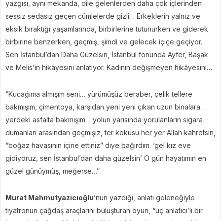
yazgısı, aynı mekanda, dile gelenlerden daha çok içlerinden
sessiz sedasız geçen cümlelerde gizli… Erkeklerin yalnız ve
eksik bıraktığı yaşamlarında, birbirlerine tutunurken ve giderek
birbirine benzerken, geçmiş, şimdi ve gelecek içiçe geçiyor.
Sen İstanbul’dan Daha Güzelsin, İstanbul fonunda Ayfer, Başak
ve Melis’in hikâyesini anlatıyor. Kadının değişmeyen hikâyesini…
“Kucağıma almışım seni… yürümüşüz beraber, çelik tellere
bakmışım, çimentoya, karşıdan yeni yeni çıkan uzun binalara…
yerdeki asfalta bakmışım… yolun yarısında yorulanların sigara
dumanları arasından geçmişiz, ter kokusu her yer Allah kahretsin,
“boğaz havasının içine ettiniz” diye bağırdım. ‘gel kız eve
gidiyoruz, sen İstanbul’dan daha güzelsin’ O gün hayatımın en
güzel günüymüş, meğerse…”
Murat Mahmutyazıcıoğlu
’nun yazdığı, anlatı geleneğiyle
tiyatronun çağdaş araçlarını buluşturan oyun, “üç anlatıcı’lı bir