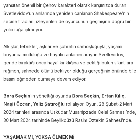
yansıtan önemli bir Çehov karakteri olarak karşımızda duran
Svetlevidov’un anılarında yeniden canlanan Shakespeare’nin
seçme tiradları, izleyenleri de oyuncunun geçmişine doğru bir
yolculuğa çıkarıyor.
Alkışlar, tebrikler, aşklar ve şöhretin sarhoşluğuyla, yaşamı
boyunca mutluluğu ve hayatın anlamını arayan Svetlevidov,
geride bıraktığı onca hayal kırıklığına ve çektiği bütün sıkıntılara
rağmen, sahnede ölümü bekliyor olduğu gerçeğinin önünde bile
başını eğmeden durmaya devam ediyor.
Bora Seçkin
’in yönettiği oyunda
Bora Seçkin, Ertan Kılıç,
Naşit Özcan, Yeliz Şatıroğlu
rol alıyor. Oyun, 28 Şubat-2 Mart
2024 tarihleri arasında Üsküdar Musahipzade Celal Sahnesi’nde,
30 Mart 2024 tarihinde Beylikdüzü Rasim Öztekin Sahnesi’nde.
YAŞAMAK MI, YOKSA ÖLMEK Mİ