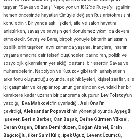
taşıyan “Savaş ve Barış” Napolyon’un 1812’de Rusya’yı işgalinin
hemen öncesinde hayatları tümüyle değişen Rus aristokrasisini
konu edinir. Bir yanda aşk ilişkileri, aile ve salon hayatını
anlatılırken, savaş ve savaşın geri dönülemez yıkımı da devam
etmektedir. Savaş ve Barış, birçok yönüyle bir tarih anlatısının
özelliklerini taşırken, aynı zamanda yaşama, inançlara, insanın
yaşama amacına dair felsefi düşünceleri barındıran, politik ve
sosyolojik çıkarımların yer aldığı destansı bir eserdir. Savaş ve
muharebelerin, Napolyon ve Kutuzov gibi tarihi şahsiyetlerin
arka fonu oluşturduğu oyunda, aşk hikâyeleri, kişisel zaaflar, aile
içi çatışmalar ve kayıplar toplumun genelinden oyundaki her bir
karaktere kadar uzanan bir panorama oluşturur.
Lev Tolstoy
’un
yazdığı,
Eva Mahkovic
’in uyarladığı,
Aslı Önal
’ın
çevirdiği,
Aleksandar Popovski
’nin yönettiği oyunda
Ayşegül
İşsever, Berfin Berber, Can Başak, Defne Gürmen Yüksel,
Deran Özgen, Dilara Demirdüzen, Doğan Altınel, Ersin
Bağcıoğlu, İlker Sami Kılıç, İpek Uğuz, Levent Üzümcü,