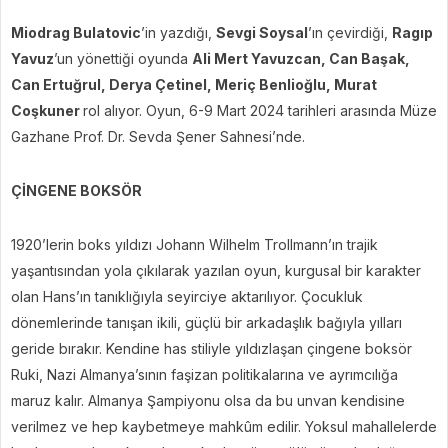
Miodrag Bulatovic
’in yazdığı,
Sevgi Soysal
’ın çevirdiği,
Ragıp
Yavuz
’un yönettiği oyunda
Ali Mert Yavuzcan, Can Başak,
Can Ertuğrul, Derya Çetinel, Meriç Benlioğlu, Murat
Coşkuner
rol alıyor. Oyun, 6-9 Mart 2024 tarihleri arasında Müze
Gazhane Prof. Dr. Sevda Şener Sahnesi’nde.
ÇİNGENE BOKSÖR
1920’lerin boks yıldızı Johann Wilhelm Trollmann’ın trajik
yaşantısından yola çıkılarak yazılan oyun, kurgusal bir karakter
olan Hans’ın tanıklığıyla seyirciye aktarılıyor. Çocukluk
dönemlerinde tanışan ikili, güçlü bir arkadaşlık bağıyla yılları
geride bırakır. Kendine has stiliyle yıldızlaşan çingene boksör
Ruki, Nazi Almanya’sının faşizan politikalarına ve ayrımcılığa
maruz kalır. Almanya Şampiyonu olsa da bu unvan kendisine
verilmez ve hep kaybetmeye mahkûm edilir. Yoksul mahallelerde