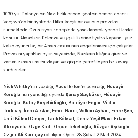
1939 yılı, Polonya’nın Nazi birliklerince işgalinin hemen öncesi.
Varşova’da bir tiyatroda Hitler karşıtı bir oyunun provaları
sürmektedir. Oyun siyasi sebeplerle yasaklanarak yerine Hamlet
konulur. Almanların Polonya’yı işgali üzerine tiyatro kapanır. İşsiz
kalan oyuncular, bir Alman casusunun engellenmesi için çalışırlar.
Provasını yaptıkları oyun sayesinde, Nazilerin kılığına girer ve
zaman zaman umutsuzlaşan ve gitgide çetrefilleşen bir savaşı
sürdürürler.
Nick Whitby
’nin yazdığı,
Yücel Erten
’in çevirdiği,
Hüseyin
Köroğlu
’nun yönettiği oyunda
Şenay Saçbüker, Hüseyin
Köroğlu, Kutay Kırşehirlioğlu, Bahtiyar Engin, Vildan
Türkbaş, İrem Arslan, Emre Narcı, Volkan Ayhan, Emre Şen,
Ümit Bülent Dinçer, Tarık Köksal, Deniz Yeşil Mavi, Erkan
Akkoyunlu, Özge Kırdı, Orçun Tekelioğlu, Rüzgar Aşıkoğlu,
Özgür Ali Kuruçay
rol alıyor. Oyun, 28 Şubat-2 Mart 2024