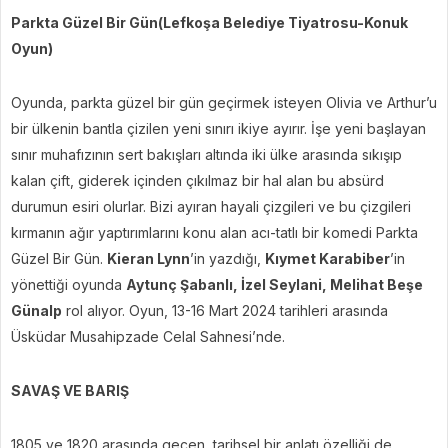
Parkta Güzel Bir Gün(Lefkoşa Belediye Tiyatrosu-Konuk
Oyun)
Oyunda, parkta güzel bir gün geçirmek isteyen Olivia ve Arthur’u
bir ülkenin bantla çizilen yeni sınırı ikiye ayırır. İşe yeni başlayan
sınır muhafızının sert bakışları altında iki ülke arasında sıkışıp
kalan çift, giderek içinden çıkılmaz bir hal alan bu absürd
durumun esiri olurlar. Bizi ayıran hayali çizgileri ve bu çizgileri
kırmanın ağır yaptırımlarını konu alan acı-tatlı bir komedi Parkta
Güzel Bir Gün.
Kieran Lynn
’in yazdığı,
Kıymet Karabiber
’in
yönettiği oyunda
Aytunç Şabanlı, İzel Seylani, Melihat Beşe
Günalp
rol alıyor. Oyun, 13-16 Mart 2024 tarihleri arasında
Üsküdar Musahipzade Celal Sahnesi’nde.
SAVAŞ VE BARIŞ
1805 ve 1820 arasında geçen, tarihsel bir anlatı özelliği de