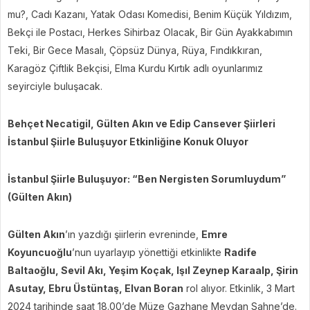
mu?, Cadı Kazanı, Yatak Odası Komedisi, Benim Küçük Yıldızım,
Bekçi ile Postacı, Herkes Sihirbaz Olacak, Bir Gün Ayakkabımın
Teki, Bir Gece Masalı, Çöpsüz Dünya, Rüya, Fındıkkıran,
Karagöz Çiftlik Bekçisi, Elma Kurdu Kırtık adlı oyunlarımız
seyirciyle buluşacak.
Behçet Necatigil, Gülten Akın ve Edip Cansever Şiirleri
İstanbul Şiirle Buluşuyor Etkinliğine Konuk Oluyor
İstanbul Şiirle Buluşuyor: “Ben Nergisten Sorumluydum”
(Gülten Akın)
Gülten Akın
’ın yazdığı şiirlerin evreninde,
Emre
Koyuncuoğlu
’nun uyarlayıp yönettiği etkinlikte
Radife
Baltaoğlu, Sevil Akı, Yeşim Koçak, Işıl Zeynep Karaalp, Şirin
Asutay, Ebru Üstüntaş, Elvan Boran
rol alıyor. Etkinlik, 3 Mart
2024 tarihinde saat 18.00’de Müze Gazhane Meydan Sahne’de.