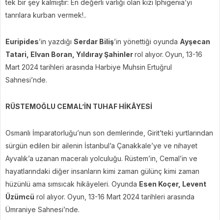
tek bir şey kalmıştır: En değerli varlığı olan kızı Iphigenia’yı
tanrılara kurban vermek!..
Euripides
’in yazdığı
Serdar Biliş
’in yönettiği oyunda
Ayşecan
Tatari, Elvan Boran, Yıldıray Şahinler
rol alıyor.
Oyun, 13-16
Mart 2024 tarihleri arasında Harbiye Muhsin Ertuğrul
Sahnesi’nde.
RÜSTEMOĞLU CEMAL’İN TUHAF HİKÂYESİ
Osmanlı İmparatorluğu’nun son demlerinde, Girit’teki yurtlarından
sürgün edilen bir ailenin İstanbul’a Çanakkale’ye ve nihayet
Ayvalık’a uzanan maceralı yolculuğu. Rüstem’in, Cemal’in ve
hayatlarındaki diğer insanların kimi zaman gülünç kimi zaman
hüzünlü ama sımsıcak hikâyeleri. Oyunda
Esen Koçer, Levent
Üzümcü
rol alıyor. Oyun, 13-16 Mart 2024 tarihleri arasında
Ümraniye Sahnesi’nde.