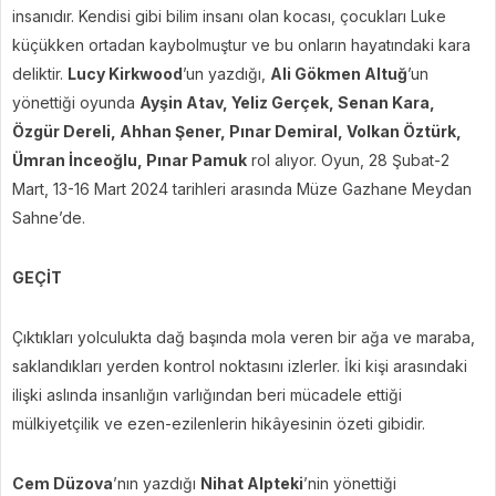
insanıdır. Kendisi gibi bilim insanı olan kocası, çocukları Luke
küçükken ortadan kaybolmuştur ve bu onların hayatındaki kara
deliktir.
Lucy Kirkwood
’un yazdığı,
Ali Gökmen Altuğ
’un
yönettiği oyunda
Ayşin Atav, Yeliz Gerçek, Senan Kara,
Özgür Dereli, Ahhan Şener, Pınar Demiral, Volkan Öztürk,
Ümran İnceoğlu, Pınar Pamuk
rol alıyor. Oyun, 28 Şubat-2
Mart, 13-16 Mart 2024 tarihleri arasında Müze Gazhane Meydan
Sahne’de.
GEÇİT
Çıktıkları yolculukta dağ başında mola veren bir ağa ve maraba,
saklandıkları yerden kontrol noktasını izlerler. İki kişi arasındaki
ilişki aslında insanlığın varlığından beri mücadele ettiği
mülkiyetçilik ve ezen-ezilenlerin hikâyesinin özeti gibidir.
Cem Düzova
’nın yazdığı
Nihat Alpteki
’nin yönettiği