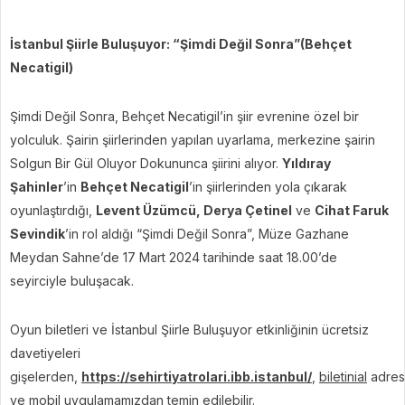
İstanbul Şiirle Buluşuyor: “Şimdi Değil Sonra”(Behçet
Necatigil)
Şimdi Değil Sonra, Behçet Necatigil’in şiir evrenine özel bir
yolculuk. Şairin şiirlerinden yapılan uyarlama, merkezine şairin
Solgun Bir Gül Oluyor Dokununca şiirini alıyor.
Yıldıray
Şahinler
’in
Behçet Necatigil
’in şiirlerinden yola çıkarak
oyunlaştırdığı,
Levent Üzümcü, Derya Çetinel
ve
Cihat Faruk
Sevindik
’in rol aldığı “Şimdi Değil Sonra”, Müze Gazhane
Meydan Sahne’de 17 Mart 2024 tarihinde saat 18.00’de
seyirciyle buluşacak.
Oyun biletleri ve İstanbul Şiirle Buluşuyor etkinliğinin ücretsiz
davetiyeleri
gişelerden,
https://sehirtiyatrolari.ibb.istanbul/
,
biletinial
adres
ve mobil uygulamamızdan temin edilebilir.