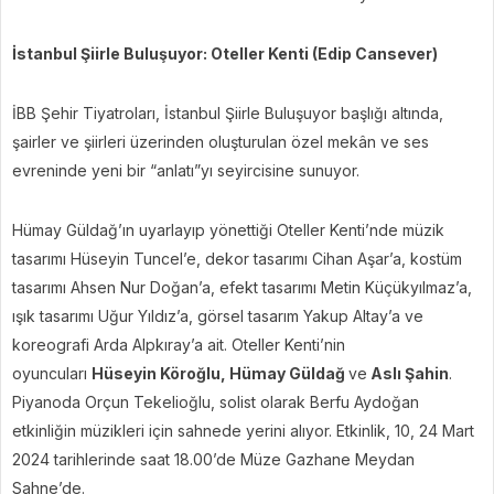
İstanbul Şiirle Buluşuyor: Oteller Kenti (Edip Cansever)
İBB Şehir Tiyatroları, İstanbul Şiirle Buluşuyor başlığı altında,
şairler ve şiirleri üzerinden oluşturulan özel mekân ve ses
evreninde yeni bir “anlatı”yı seyircisine sunuyor.
Hümay Güldağ’ın uyarlayıp yönettiği Oteller Kenti’nde müzik
tasarımı Hüseyin Tuncel’e, dekor tasarımı Cihan Aşar’a, kostüm
tasarımı Ahsen Nur Doğan’a, efekt tasarımı Metin Küçükyılmaz’a,
ışık tasarımı Uğur Yıldız’a, görsel tasarım Yakup Altay’a ve
koreografi Arda Alpkıray’a ait. Oteller Kenti’nin
oyuncuları
Hüseyin Köroğlu, Hümay Güldağ
ve
Aslı Şahin
.
Piyanoda Orçun Tekelioğlu, solist olarak Berfu Aydoğan
etkinliğin müzikleri için sahnede yerini alıyor. Etkinlik, 10, 24 Mart
2024 tarihlerinde saat 18.00’de Müze Gazhane Meydan
Sahne’de.