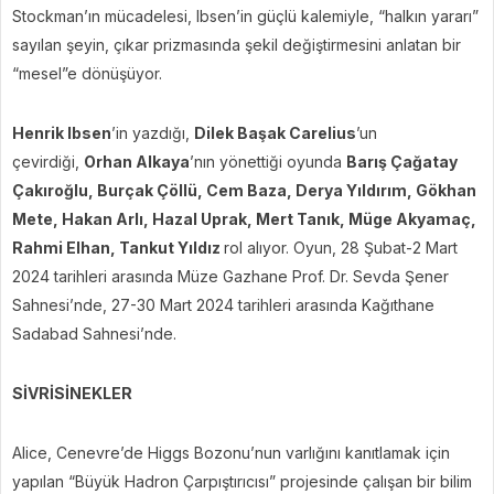
Stockman’ın mücadelesi, Ibsen’in güçlü kalemiyle, “halkın yararı”
sayılan şeyin, çıkar prizmasında şekil değiştirmesini anlatan bir
“mesel”e dönüşüyor.
Henrik Ibsen
’in yazdığı,
Dilek Başak Carelius
’un
çevirdiği,
Orhan Alkaya
’nın yönettiği oyunda
Barış Çağatay
Çakıroğlu, Burçak Çöllü, Cem Baza, Derya Yıldırım, Gökhan
Mete, Hakan Arlı, Hazal Uprak, Mert Tanık, Müge Akyamaç,
Rahmi Elhan, Tankut Yıldız
rol alıyor. Oyun, 28 Şubat-2 Mart
2024 tarihleri arasında Müze Gazhane Prof. Dr. Sevda Şener
Sahnesi’nde, 27-30 Mart 2024 tarihleri arasında Kağıthane
Sadabad Sahnesi’nde.
SİVRİSİNEKLER
Alice, Cenevre’de Higgs Bozonu’nun varlığını kanıtlamak için
yapılan “Büyük Hadron Çarpıştırıcısı” projesinde çalışan bir bilim