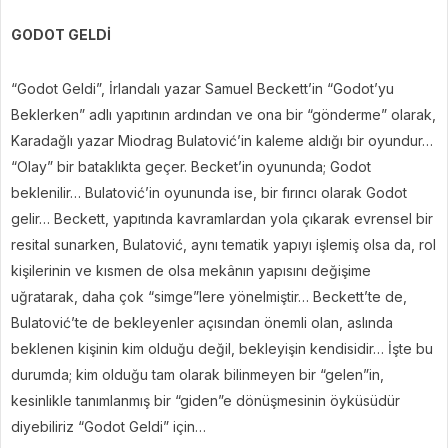
GODOT GELDİ
“Godot Geldi”, İrlandalı yazar Samuel Beckett’in “Godot’yu
Beklerken” adlı yapıtının ardından ve ona bir “gönderme” olarak,
Karadağlı yazar Miodrag Bulatović’in kaleme aldığı bir oyundur…
“Olay” bir bataklıkta geçer. Becket’in oyununda; Godot
beklenilir… Bulatović’in oyununda ise, bir fırıncı olarak Godot
gelir… Beckett, yapıtında kavramlardan yola çıkarak evrensel bir
resital sunarken, Bulatović, aynı tematik yapıyı işlemiş olsa da, rol
kişilerinin ve kısmen de olsa mekânın yapısını değişime
uğratarak, daha çok “simge”lere yönelmiştir… Beckett’te de,
Bulatović’te de bekleyenler açısından önemli olan, aslında
beklenen kişinin kim olduğu değil, bekleyişin kendisidir… İşte bu
durumda; kim olduğu tam olarak bilinmeyen bir “gelen”in,
kesinlikle tanımlanmış bir “giden”e dönüşmesinin öyküsüdür
diyebiliriz “Godot Geldi” için…