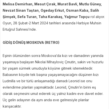
Melisa Demirhan, Mesut Çırak, Murat Bavli, Mutlu Güney,
Nevzat Sinan Taştan, Ogeday Erkut, Osman Kaba, Salih
Şimşek, Sefa Turan, Taha Karakaş, Yağmur Topçu
rol alıyor.
Oyun, 28 Şubat-2 Mart 2024 tarihleri arasında Harbiye Muhsin
Ertuğrul Sahnesi’nde.
GİDİŞ DÖNÜŞ MOSKOVA (RETRO)
Eşinin ölümünden sonra Moskova’da kızı ve damadının yanında
yaşamaya başlayan Nikolai Mihayloviç Çmutin, sakin ve huzurlu
bir yaşam sürmek umuduyla köyüne gitmek istemektedir.
Babasının köyde tek başına yaşayamayacağını düşünen kızı
Ludmilla ve bir türlü anlaşamadığı damadı Leonid ise onu
evlendirme planları yapmaktadır. Leonid, Çmutin’in birini eş
olarak seçmesini umut ederek üç yalnız kadını eve davet eder.
Üç gelin adayının da aynı anda eve gelmesiyle planlar
karışacaktır.