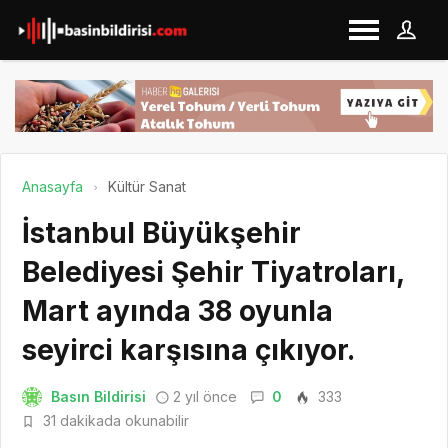
Anasayfa
Kültür Sanat
İstanbul Büyükşehir
Belediyesi Şehir Tiyatroları,
Mart ayında 38 oyunla
seyirci karşısına çıkıyor.
Basın Bildirisi
2 yıl önce
0
333
31 dakikada okunabilir