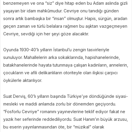
benzemeyen ve ona “siz” diye hitap eden bu Adam aslında gizli
yaşayan bir idam mahkûmudur. Cevriye onu tanıdığı günden
sonra artık bambaşka bir “insan” olmuştur. Hapis, sürgün, aradan
geçen zaman ve türlü belalara rağmen bu aşktan vazgeçmeyen
Cevriye, sevdiği için her şeyi göze alacaktır.
Oyunda 1930-40’lı yılların İstanbul’u zengin tasvirleriyle
sunuluyor. Mahallelerin arka sokaklarında, hapishanelerinde,
batakhanelerinde hayata tutunmaya çalışan kadınların, annelerin,
çocukların ve afili delikanlıların otoriteyle olan ilişkisi çarpıcı
öykülerle aktarılıyor.
Suat Derviş, 60’lı yılların başında Türkiye’ye döndüğünde siyasi-
mesleki ve maddi anlamda zorlu bir dönemden geçiyordu.
“Fosforlu Cevriye” romanını yayınevlerine teklif ediyor fakat ne
yazık her seferinde reddediliyordu. Suat Hanım’ın büyük arzusu,
bu eserin yayınlanmasından öte, bir “müzikal” olarak