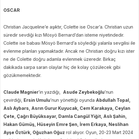
OSCAR
Christian Jacqueline’e aşıktır, Colette ise Oscar’a. Christian uzun
süredir sevdiği kızı Mösyö Bernard’dan isteme niyetindedir.
Colette ise babası Mösyö Bernard’a söylediği yalanla sevgilisi ile
evlenme planları yapmaktadır. Ancak ne Christian doğru kızı ister
ne de Colette doğru adamla evlenmek üzeredir. Birkaç
dakikada sarpa saran olaylar hiç de kolay çözülecek gibi
gözükmemektedir.
Claude Magnier
’in yazdığı,
Asude Zeybekoğlu
’nun
çevirdiği,
Ersin Umulu
’nun yönettiği oyunda
Abdullah Topal,
Aslı Aybars, Asrın Gurur Kuyucak, Cem Karakaya, Ceylan
Çete, Çağrı Büyüksayar, Damla Cangül Yiğit, Aslı Şahin,
Hakan Gümüş, Hüseyin Emre Şen, İrem Erkaya, Neslihan
Ayşe Öztürk, Oğuzhan Oğuz
rol alıyor. Oyun, 20-23 Mart 2024