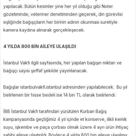
yapılacak. Bütün kesimler yine her yıl olduğu gibi Noter
gözetiminde, veteriner denetiminden geçerek, din görevlisi
eşliğinde bağışçıların her birinin adının okunması suretiyle
kamera kaydına alınarak gerçekleşecek.
4 YILDA 800 BİN AİLEYE ULAŞILDI
İstanbul Vakfı ilgili sayfasında, her yapılan bağışın miktarı ve
bağışçı sayısı şeffaf şekilde yayımlanacak.
Bağışlar istanbulvakfi.istanbul adresinden yapılabilecek. Bu yıl
belirlenen bir hisse bedeli ise 14 bin TL olarak belirlendi.
İBB İstanbul Vakfı tarafından yürütülen Kurban Bağış
kampanyasında geçtiğimiz 4 yıl içinde et konserve, ilikli kemik
suyu, işkembe ve paça çorbası olmak üzere 4 ayrı ürün ihtiyaç
sahibi aileye ulaştırıldı. Böylece 4 yılda 800 bin aileye ulaşılmış