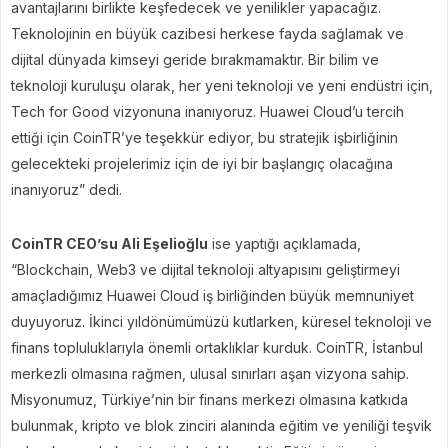
avantajlarını birlikte keşfedecek ve yenilikler yapacağız.
Teknolojinin en büyük cazibesi herkese fayda sağlamak ve
dijital dünyada kimseyi geride bırakmamaktır. Bir bilim ve
teknoloji kuruluşu olarak, her yeni teknoloji ve yeni endüstri için,
Tech for Good vizyonuna inanıyoruz. Huawei Cloud’u tercih
ettiği için CoinTR’ye teşekkür ediyor, bu stratejik işbirliğinin
gelecekteki projelerimiz için de iyi bir başlangıç olacağına
inanıyoruz” dedi.
CoinTR CEO’su Ali Eşelioğlu
ise yaptığı açıklamada,
“Blockchain, Web3 ve dijital teknoloji altyapısını geliştirmeyi
amaçladığımız Huawei Cloud iş birliğinden büyük memnuniyet
duyuyoruz. İkinci yıldönümümüzü kutlarken, küresel teknoloji ve
finans topluluklarıyla önemli ortaklıklar kurduk. CoinTR, İstanbul
merkezli olmasına rağmen, ulusal sınırları aşan vizyona sahip.
Misyonumuz, Türkiye’nin bir finans merkezi olmasına katkıda
bulunmak, kripto ve blok zinciri alanında eğitim ve yeniliği teşvik