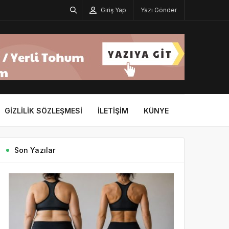
Giriş Yap
Yazı Gönder
GIZLILIK SÖZLEŞMESI
İLETIŞIM
KÜNYE
Son Yazılar