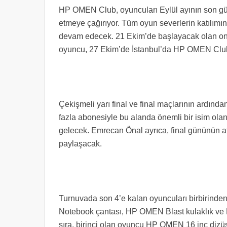
HP OMEN Club, oyuncuları Eylül ayının son gün
etmeye çağırıyor. Tüm oyun severlerin katılımın
devam edecek. 21 Ekim’de başlayacak olan onli
oyuncu, 27 Ekim’de İstanbul’da HP OMEN Club’d
Çekişmeli yarı final ve final maçlarının ardında
fazla abonesiyle bu alanda önemli bir isim olan
gelecek. Emrecan Önal ayrıca, final gününün a
paylaşacak.
Turnuvada son 4’e kalan oyuncuları birbirinde
Notebook çantası, HP OMEN Blast kulaklık ve 
sıra, birinci olan oyuncu HP OMEN 16 inç dizüs