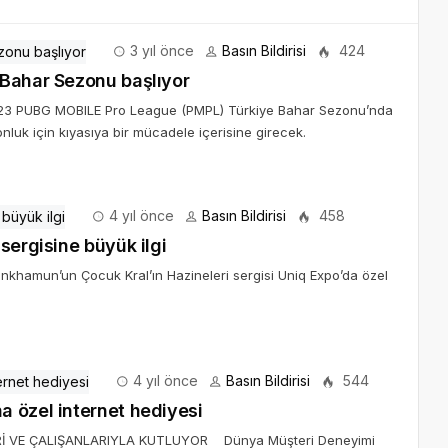
3 yıl önce
Basın Bildirisi
424
 Bahar Sezonu başlıyor
023 PUBG MOBILE Pro League (PMPL) Türkiye Bahar Sezonu’nda
luk için kıyasıya bir mücadele içerisine girecek.
4 yıl önce
Basın Bildirisi
458
sergisine büyük ilgi
ankhamun’un Çocuk Kral’ın Hazineleri sergisi Uniq Expo’da özel
4 yıl önce
Basın Bildirisi
544
 özel internet hediyesi
Rİ VE ÇALIŞANLARIYLA KUTLUYOR Dünya Müşteri Deneyimi