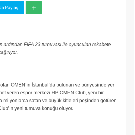
da Paylaş
rdından FIFA 23 turnuvası ile oyuncuları rekabete
çağırıyor.
ı olan OMEN’in İstanbul’da bulunan ve bünyesinde yer
zmet veren espor merkezi HP OMEN Club, yeni bir
da milyonlarca satan ve büyük kitleleri peşinden götüren
ub’ın yeni turnuva konuğu oluyor.