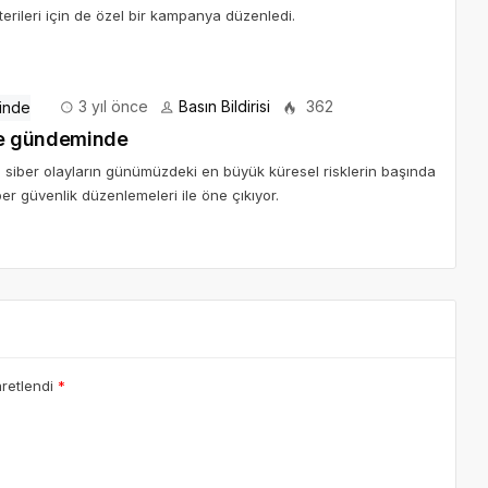
terileri için de özel bir kampanya düzenledi.
3 yıl önce
Basın Bildirisi
362
 de gündeminde
, siber olayların günümüzdeki en büyük küresel risklerin başında
er güvenlik düzenlemeleri ile öne çıkıyor.
aretlendi
*