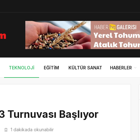
TEKNOLOJI
EĞITIM
KÜLTÜR SANAT
HABERLER
3 Turnuvası Başlıyor
1 dakikada okunabilir