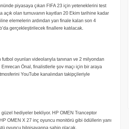
ünde piyasaya çıkan FIFA 23 için yeteneklerini test
a açık olan turnuvanın kayıtları 20 Ekim tarihine kadar
ne elemelerin ardından yarı finale kalan son 4
a gerçekleştirilecek finallere katılacak.
n futbol oyunları videolarıyla tanınan ve 2 milyondan
 Emrecan Önal, finalistlerle şov maçı için bir araya
tmosferini YouTube kanalından takipçileriyle
n güzel hediyeler bekliyor. HP OMEN Tranceptor
HP OMEN X 27 inç oyuncu monitörü gibi ödüllerin yanı
tü oyuncu bilgisayarına sahip olacak.