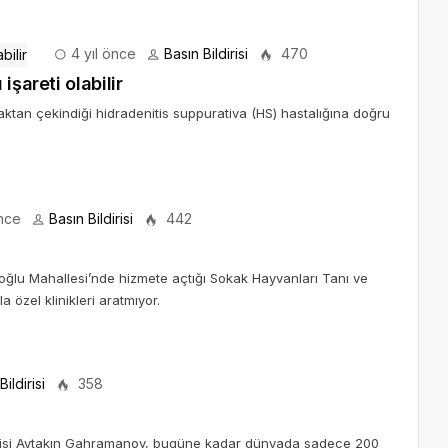
4 yıl önce
Basın Bildirisi
470
şareti olabilir
ktan çekindiği hidradenitis suppurativa (HS) hastalığına doğru
önce
Basın Bildirisi
442
oğlu Mahallesi’nde hizmete açtığı Sokak Hayvanları Tanı ve
 özel klinikleri aratmıyor.
Bildirisi
358
cisi Aytakın Gahramanov, bugüne kadar dünyada sadece 200