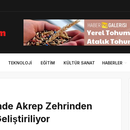
TEKNOLOJI
EĞITIM
KÜLTÜR SANAT
HABERLER
’nde Akrep Zehrinden
liştiriliyor