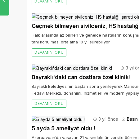
DEVAMINI OKU
Geçmek bilmeyen sivilceniz, HS hastalığı i
Halk arasında az bilinen ve genelde hastaların konuşma
tanı konulması ortalama 10 yıl sürebiliyor.
DEVAMINI OKU
3 yıl 
Bayraklı'daki can dostlara özel klinik!
Bayraklı Belediyesinin baştan sona yenileyerek Mansur
Tedavi Merkezi, donanımı, hizmetleri ve modern yapısıyla
DEVAMINI OKU
3 yıl önce
Basın 
5 ayda 5 ameliyat oldu !
Azerbaycan’da yaşayan 21 yaşındaki üniversite öğren