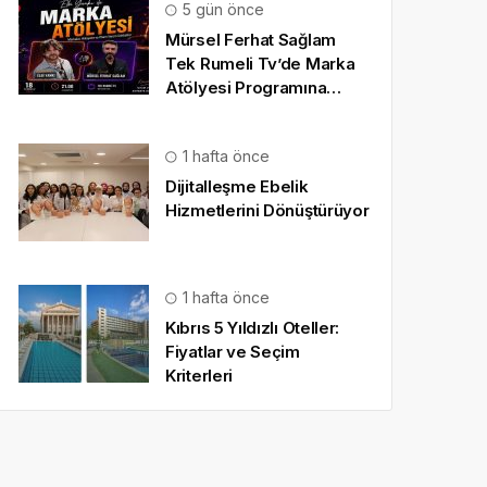
5 gün önce
Mürsel Ferhat Sağlam
Tek Rumeli Tv’de Marka
Atölyesi Programına
Konuk Oldu
1 hafta önce
Dijitalleşme Ebelik
Hizmetlerini Dönüştürüyor
1 hafta önce
Kıbrıs 5 Yıldızlı Oteller:
Fiyatlar ve Seçim
Kriterleri