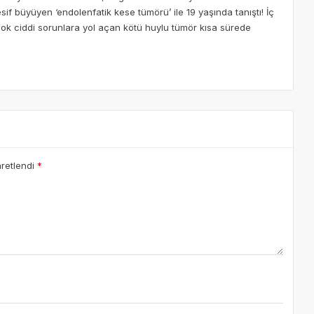
if büyüyen ‘endolenfatik kese tümörü’ ile 19 yaşında tanıştı! İç
çok ciddi sorunlara yol açan kötü huylu tümör kısa sürede
aretlendi
*