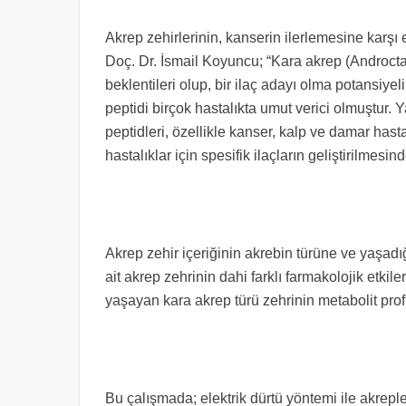
Akrep zehirlerinin, kanserin ilerlemesine karşı et
Doç. Dr. İsmail Koyuncu; “Kara akrep (Androcta
beklentileri olup, bir ilaç adayı olma potansiyel
peptidi birçok hastalıkta umut verici olmuştur. 
peptidleri, özellikle kanser, kalp ve damar hasta
hastalıklar için spesifik ilaçların geliştirilmes
Akrep zehir içeriğinin akrebin türüne ve yaşadı
ait akrep zehrinin dahi farklı farmakolojik etki
yaşayan kara akrep türü zehrinin metabolit profili
Bu çalışmada; elektrik dürtü yöntemi ile akrepl