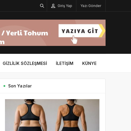
Giriş Yap
Yazı Gönder
GIZLILIK SÖZLEŞMESI
İLETIŞIM
KÜNYE
Son Yazılar