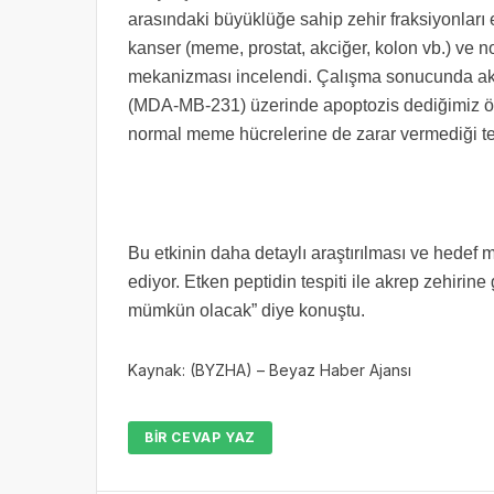
arasındaki büyüklüğe sahip zehir fraksiyonları el
kanser (meme, prostat, akciğer, kolon vb.) ve no
mekanizması incelendi. Çalışma sonucunda akre
(MDA-MB-231) üzerinde apoptozis dediğimiz öl
normal meme hücrelerine de zarar vermediği tes
Bu etkinin daha detaylı araştırılması ve hedef
ediyor. Etken peptidin tespiti ile akrep zehirin
mümkün olacak” diye konuştu.
Kaynak: (BYZHA) – Beyaz Haber Ajansı
BIR CEVAP YAZ