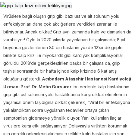
Virüslere bağlı oluşan grip gibi bazı üst ve alt solunum yolu
enfeksiyonları daha çok akciğerlere verdikleri zararlar ile
biliniyorlar. Ancak dikkat! Grip aynı zamanda kalp ve damarları da
vurabiliyor! Öyle ki 2020 yılında yayınlanan bir çalışmada; 8 yıl
boyunca gözlemlenen 80 bin hastanın yüzde 12’sinde griple
birlikte kalp krizi ile miyokardit gibi kardiyak komplikasyonlar
görüldü. 2018’de gerçekleştirilen başka bir çalışma da; grip
teşhisi sonrasında bir hafta içinde kalp krizinde 6 kat artış
olduğunu gösterdi.
Acıbadem Ataşehir Hastanesi Kardiyoloji
Uzmanı Prof. Dr. Metin Gürsürer
,
bu nedenle kalp hastalarının
grip gibi üst solunum yolu hastalıklarına karşı dikkat etmelerinin
yaşamsal önem taşıdığına dikkat çekerek, ”Viral bir enfeksiyona
yakalandıktan sonra uygulanan tedaviler ortaya çıkan
semptomları gidermeye yönelik oluyor. Yani kullanılan ilaçlar
virüslere karşı etki sağlayamıyor. Dolayısıyla virüsten korunmak
için gerekli önlemlerin alınması özellikle kalp hastaları için son