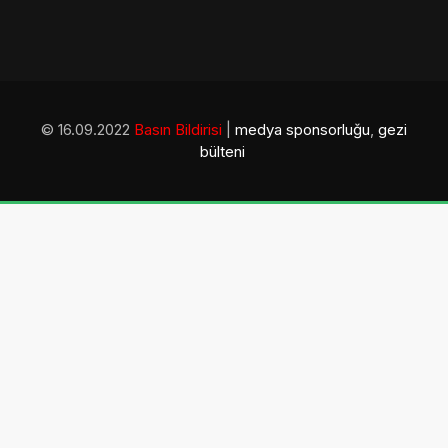
© 16.09.2022
Basın Bildirisi
|
medya sponsorluğu
,
gezi
bülteni