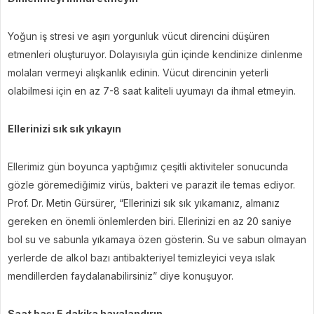
Yoğun iş stresi ve aşırı yorgunluk vücut direncini düşüren
etmenleri oluşturuyor. Dolayısıyla gün içinde kendinize dinlenme
molaları vermeyi alışkanlık edinin. Vücut direncinin yeterli
olabilmesi için en az 7-8 saat kaliteli uyumayı da ihmal etmeyin.
Ellerinizi sık sık yıkayın
Ellerimiz gün boyunca yaptığımız çeşitli aktiviteler sonucunda
gözle göremediğimiz virüs, bakteri ve parazit ile temas ediyor.
Prof. Dr. Metin Gürsürer, “Ellerinizi sık sık yıkamanız, almanız
gereken en önemli önlemlerden biri. Ellerinizi en az 20 saniye
bol su ve sabunla yıkamaya özen gösterin. Su ve sabun olmayan
yerlerde de alkol bazı antibakteriyel temizleyici veya ıslak
mendillerden faydalanabilirsiniz” diye konuşuyor.
Saat başı 5 dakika havalandırın