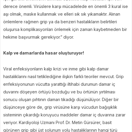
derece önemli. Virüslere karşı mücadelede en önemli 3 kural ise
aşı olmak, maske kullanmak ve elleri sık sık yıkamaktır. Alınan
önlemlere rağmen grip ya da benzeri hastalıkların belirtileri
oluşursa komplikasyonları önlemek için zaman kaybetmeden bir
hekime başvurmak gerekiyor.” diyor.
Kalp ve damarlarda hasar oluşturuyor!
Viral enfeksiyonların kalp krizi ve inme gibi kalp damar
hastalıklarını nasıl tetiklediğine ilişkin farklı teoriler mevcut. Grip
enfeksiyonunun vücutta yarattığı iltihabi durumun damar iç
duvarını döşeyen örtüyü bozduğu ve bu örtünün yırtılması
sonucu oluşan pıhtının damarı tıkadığı düşünülüyor. Diğer bir
düşünceye göre de, grip virüsüne karşı vücudun bağışıklık
sisteminin çıkardığı koruyucu maddeler damar iç duvarına zarar
veriyor. Kardiyoloji Uzmanı Prof. Dr. Metin Gürsürer, basit
görünen grip gibi üst solunum yolu hastalıklarının hangi türü