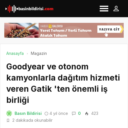
Anasayfa
Magazin
Goodyear ve otonom
kamyonlarla dağıtım hizmeti
veren Gatik 'ten önemli iş
birliği
Basın Bildirisi
4 yıl önce
0
423
2 dakikada okunabilir