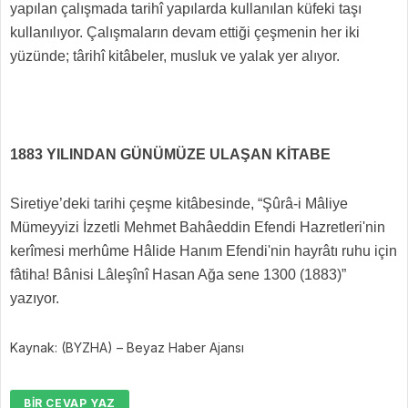
yapılan çalışmada tarihî yapılarda kullanılan küfeki taşı
kullanılıyor. Çalışmaların devam ettiği çeşmenin her iki
yüzünde; târihî kitâbeler, musluk ve yalak yer alıyor.
1883 YILINDAN GÜNÜMÜZE ULAŞAN KİTABE
Siretiye’deki tarihi çeşme kitâbesinde, “Şûrâ-i Mâliye
Mümeyyizi İzzetli Mehmet Bahâeddin Efendi Hazretleri'nin
kerîmesi merhûme Hâlide Hanım Efendi'nin hayrâtı ruhu için
fâtiha! Bânisi Lâleşînî Hasan Ağa sene 1300 (1883)”
yazıyor.
Kaynak: (BYZHA) – Beyaz Haber Ajansı
BIR CEVAP YAZ