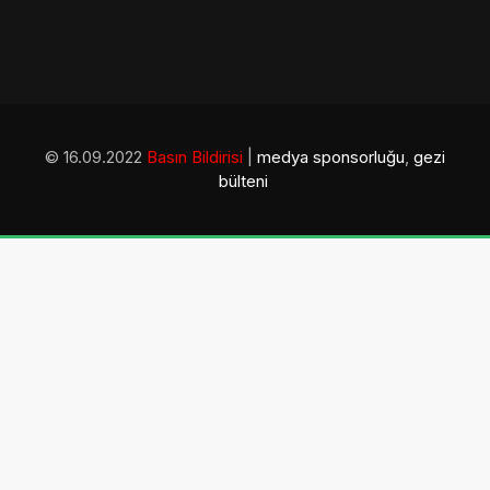
© 16.09.2022
Basın Bildirisi
|
medya sponsorluğu
,
gezi
bülteni